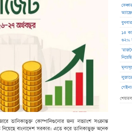
ভেঞ্চা
অ্যাঞ্
বুধবা
১৪ কা
৩২% বৃ
‘রাজন
নিয়েছি
মূল্য
লুজারে
গেইনারে
ব্লক 
শেয়ারব
বৃহস্প
লেনদে
ে তালিকাভুক্ত কোম্পানিগুলোর জন্য লভ্যাংশ সংক্রান্ত
বৃহস্
ান্ত নিয়েছে বাংলাদেশ সরকার। এতে করে তালিকাভুক্ত অনেক