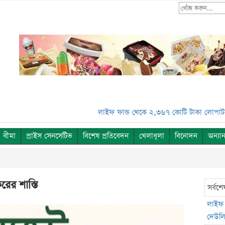
লাইফ ফান্ড থেকে ২,৩৬৭ কোটি টাকা লোপাট, দেউলিয়ার দ
বীমা
প্রাইস সেনসেটিভ
বিশেষ প্রতিবেদন
খেলাধূলা
বিনোদন
অন্যান
ের শাস্তি
সর্বশে
লাইফ 
দেউলিয়