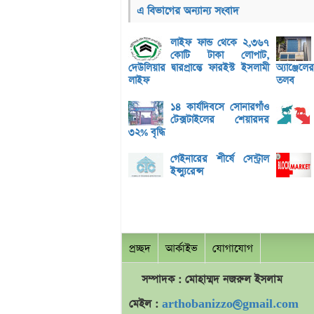
এ বিভাগের অন্যান্য সংবাদ
লাইফ ফান্ড থেকে ২,৩৬৭
কোটি টাকা লোপাট,
দেউলিয়ার দ্বারপ্রান্তে ফারইস্ট ইসলামী
অ্যাঞ্জেল
লাইফ
তলব
১৪ কার্যদিবসে সোনারগাঁও
টেক্সটাইলের শেয়ারদর
৩২% বৃদ্ধি
গেইনারের শীর্ষে সেন্ট্রাল
ইন্স্যুরেন্স
প্রচ্ছদ
আর্কাইভ
যোগাযোগ
সম্পাদক : মোহাম্মদ
নজরুল
ইসলাম
মেইল :
arthobanizzo@gmail.com