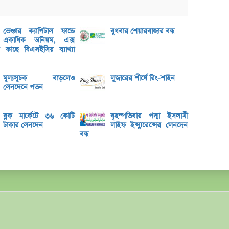
সেতুপ
নিন্দ
ভেঞ্চার ক্যাপিটাল ফান্ডে
বুধবার শেয়ারবাজার বন্ধ
একাধিক অনিয়ম, এক্স
জুলাই
ের কাছে বিএসইসির ব্যাখ্যা
লুজার
মূল্যসূচক বাড়লেও
লুজারের শীর্ষে রিং-শাইন
চাকরি
লেনদেনে পতন
গেইনা
পুনর্
ব্লক মার্কেটে ৩৬ কোটি
বৃহস্পতিবার পদ্মা ইসলামী
টাকার লেনদেন
লাইফ ইন্স্যুরেন্সের লেনদেন
কর্মকর
বন্ধ
ব্লক 
লেনদেন
লুব-রে
সৌরবিদ
বিনিয়ো
লেনদে