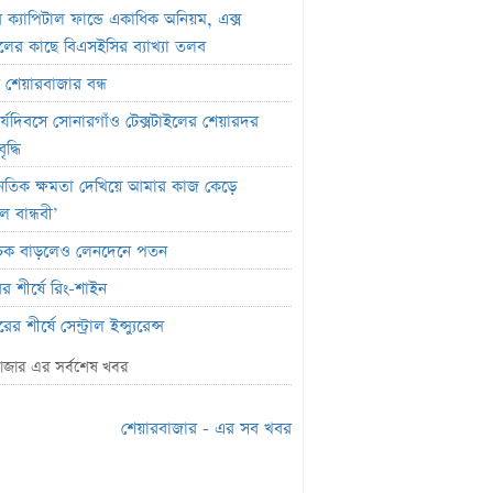
র ক্যাপিটাল ফান্ডে একাধিক অনিয়ম, এক্স
জেলের কাছে বিএসইসির ব্যাখ্যা তলব
র শেয়ারবাজার বন্ধ
র্যদিবসে সোনারগাঁও টেক্সটাইলের শেয়ারদর
দ্ধি
ৈতিক ক্ষমতা দেখিয়ে আমার কাজ কেড়ে
ল বান্ধবী’
সূচক বাড়লেও লেনদেনে পতন
র শীর্ষে রিং-শাইন
র শীর্ষে সেন্ট্রাল ইন্স্যুরেন্স
মার্কেটে ৩৬ কোটি টাকার লেনদেন
াজার এর সর্বশেষ খবর
তিবার পদ্মা ইসলামী লাইফ ইন্স্যুরেন্সের
ন বন্ধ
শেয়ারবাজার - এর সব খবর
পতিবার লেনদেনে ফিরবে ইউসিবি