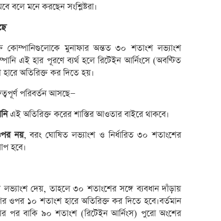
লেনদে
ে বলে মনে করছেন সংশ্লিষ্টরা।
মেঘনা
ছে
তামিম
্ত কোম্পানিগুলোকে মুনাফার অন্তত ৩০ শতাংশ লভ্যাংশ
ইউসিব
ানি এই হার পূরণে ব্যর্থ হলে রিটেইন আর্নিংসে (অবণ্টিত
বে-লি
শ হারে অতিরিক্ত কর দিতে হয়।
অনুমো
ত্বপূর্ণ পরিবর্তন আসছে—
কর্ণফু
ানি
এই অতিরিক্ত করের শাস্তির আওতার বাইরে থাকবে।
‘আমি 
মুনাফা
 ওপর নয়
, বরং ঘোষিত লভ্যাংশ ও নির্ধারিত ৩০ শতাংশের
োপ হবে।
এক্সি
লুজারে
গেইনা
লভ্যাংশ দেয়, তাহলে ৩০ শতাংশের সঙ্গে ব্যবধান দাঁড়ায়
র ওপর ১০ শতাংশ হারে অতিরিক্ত কর দিতে হবে।বর্তমান
ব্লক 
র পর বাকি ৯০ শতাংশ (রিটেইন আর্নিংস) পুরো অংশের
পিএস