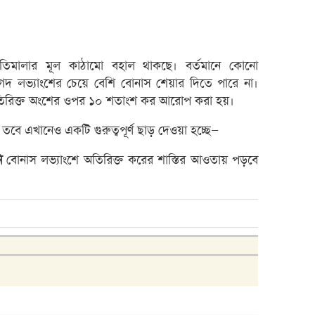
শেয়ার
লেনদেনে
ন নীতিমালার মূল কাঠামো বহাল থাকছে। বর্তমানে কোনো
৫ কোম
নগদ লভ্যাংশের চেয়ে বেশি বোনাস শেয়ার দিতে পারে না।
বে-লি
তিরিক্ত অংশের ওপর ১০ শতাংশ কর আরোপ করা হয়।
সাউথ-ই
ে এখানেও একটি গুরুত্বপূর্ণ ছাড় দেওয়া হচ্ছে—
আগামী
ি
বোনাস লভ্যাংশে অতিরিক্ত করের শাস্তির আওতায় পড়বে
ইসলামি
তৌফিক
বেতনে 
বাংলা
খেলাপি
ব্যাংক
রহিমা 
রজনীক