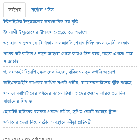
সর্বশেষ
সর্বোচ্চ পঠিত
ইউনাইটেড ইন্স্যুরেন্সের অস্বাভাবিক দর বৃদ্ধি
ইসলামী ইন্স্যুরেন্সের ইপিএস বেড়েছে ৩০ শতাংশ
৩১ হাজার ৫০০ কোটি টাকার এলআইসি শেয়ার বিক্রি করল মোদী সরকার
ঋণের জট কাটলেও নতুন জাহাজ পেতে আরও তিন বছর, বহরে এখনো মাত্র
৭ জাহাজ
গ্যাসসংকটে বিদেশি ক্রেতাদের উদ্বেগ, ঝুঁকিতে নতুন রপ্তানি আদেশ
আইএফআইসি ব্যাংকের আর্থিক সংকট গভীর, আমানতকারীদের ঝুঁকি বাড়ছে
সালতা ক্যাপিটালের পর্ষদের ব্যাংক হিসাব জব্দের মেয়াদ আরও ৩০ দিন
বাড়ানোর সিদ্ধান্ত
হোয়াইট হাউসের বলরুম প্রকল্প স্থগিত, সুপ্রিম কোর্টে যাচ্ছেন ট্রাম্প
সাকিবের ফেরা নিয়ে কঠোর অবস্থানে ক্রীড়া প্রতিমন্ত্রী
ইনফান্তিনোর পদত্যাগ দাবি করল নরওয়ে ফুটবল ফেডারেশন
শেয়ারবাজার এর সর্বশেষ খবর