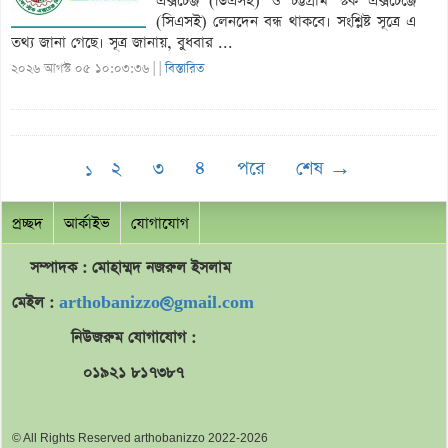
এক্সচেঞ্জ (ডিএসই) ও চট্টগ্রাম স্টক এক্সচেঞ্জে
(সিএসই) লেনদেন বন্ধ থাকবে। সংশ্লিষ্ট সূত্রে এ
তথ্য জানা গেছে। সূত্র জানায়, বুধবার ...
২০২৬ আগস্ট ০৫ ১০:০৩:৩৬ |
|
বিস্তারিত
২
৩
৪
পরে
শেষ →
১
প্রচ্ছদ
আর্কাইভ
যোগাযোগ
সম্পাদক : মোহাম্মদ
নজরুল
ইসলাম
মেইল :
arthobanizzo@gmail.com
নিউজরুম যোগাযোগ :
০১৯২১ ৮১৭৩৮৭
© All Rights Reserved arthobanizzo 2022-2026