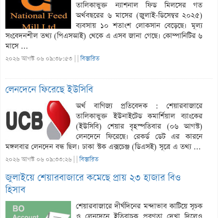
তালিকাভুক্ত ন্যাশনাল ফিড মিলসের গত
অর্থবছরের ৬ মাসের (জুলাই-ডিসেম্বর ২০২৫)
ব্যবসায় ১০ শতাংশ লোকসান বেড়েছে। মূল্য
সংবেদনশীল তথ্য (পিএসআই) থেকে এ এসব জানা গেছে। কোম্পানিটির ৬
মাসে ...
২০২৬ আগস্ট ০৬ ০৯:৩৮:৫৩ |
|
বিস্তারিত
লেনদেনে ফিরেছে ইউসিবি
অর্থ বাণিজ্য প্রতিবেদক : শেয়ারবাজারে
তালিকাভুক্ত ইউনাইটেড কমার্শিয়াল ব্যাংকের
(ইউসিবি) শেয়ার বৃহস্পতিবার (০৬ আগস্ট)
লেনদেনে ফিরেছে। রেকর্ড ডেট এর কারনে
মঙ্গলবার লেনদেন বন্ধ ছিল। ঢাকা স্টক এক্সচেঞ্জ (ডিএসই) সূত্রে এ তথ্য ...
২০২৬ আগস্ট ০৬ ০৯:৩৩:২৬ |
|
বিস্তারিত
জুলাইয়ে শেয়ারবাজারে কমেছে প্রায় ২৩ হাজার বিও
হিসাব
শেয়ারবাজারে দীর্ঘদিনের মন্দাভাব কাটিয়ে সূচক
ও লেনদেনে ইতিবাচক প্রবণতা দেখা দিলেও