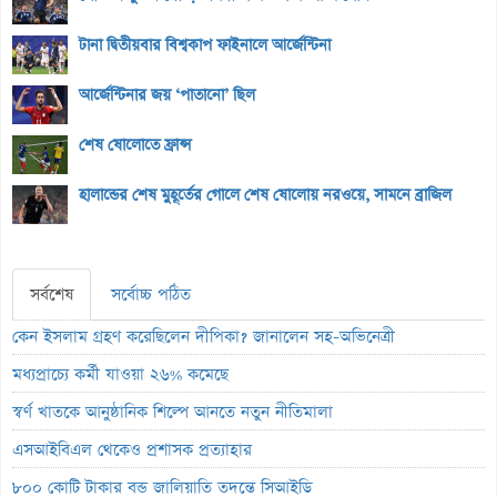
টানা দ্বিতীয়বার বিশ্বকাপ ফাইনালে আর্জেন্টিনা
আর্জেন্টিনার জয় ‘পাতানো’ ছিল
শেষ ষোলোতে ফ্রান্স
হালান্ডের শেষ মুহূর্তের গোলে শেষ ষোলোয় নরওয়ে, সামনে ব্রাজিল
সর্বশেষ
সর্বোচ্চ পঠিত
কেন ইসলাম গ্রহণ করেছিলেন দীপিকা? জানালেন সহ-অভিনেত্রী
মধ্যপ্রাচ্যে কর্মী যাওয়া ২৬% কমেছে
স্বর্ণ খাতকে আনুষ্ঠানিক শিল্পে আনতে নতুন নীতিমালা
এসআইবিএল থেকেও প্রশাসক প্রত্যাহার
৮০০ কোটি টাকার বন্ড জালিয়াতি তদন্তে সিআইডি