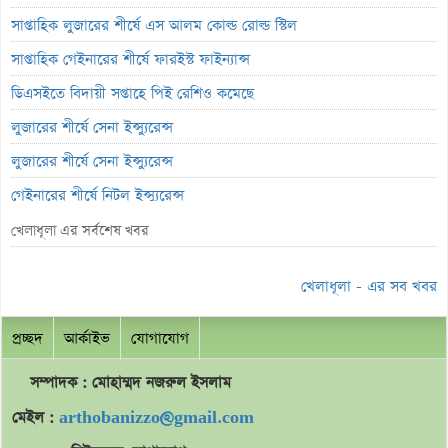
সাপ্তাহিক লুজারের শীর্ষে এস আলম কোল্ড রোল্ড স্টিল
সাপ্তাহিক গেইনারের শীর্ষে ফারইস্ট ফাইন্যান্স
ডিএসইতে বিদায়ী সপ্তাহে পিই রেশিও কমেছে
লুজারের শীর্ষে সেনা ইন্স্যুরেন্স
লুজারের শীর্ষে সেনা ইন্স্যুরেন্স
গেইনারের শীর্ষে নিটল ইন্স্যুরেন্স
এসবিএসি ব্যাংকের পরিচালক ১.৮০ কোটি শেয়ার বেচবে
খেলাধূলা এর সর্বশেষ খবর
জুলাই কনসার্টে হাসানের মুখে আঘাত করল পানির বোতল
খেলাধূলা - এর সব খবর
বক্স অফিসে শীর্ষে নতুন ‘স্পাইডার-ম্যান’
ভরিতে প্রায় ১০ হাজার টাকা বাড়ল স্বর্ণের দাম
প্রচ্ছদ
আর্কাইভ
যোগাযোগ
শেয়ারবাজারে পতন
সম্পাদক : মোহাম্মদ
নজরুল
ইসলাম
ব্লক মার্কেটে ৬০ কোটি টাকার লেনদেন
মেইল :
arthobanizzo@gmail.com
লেনদেনের শীর্ষে শার্প ইন্ড্রাস্ট্রিজ