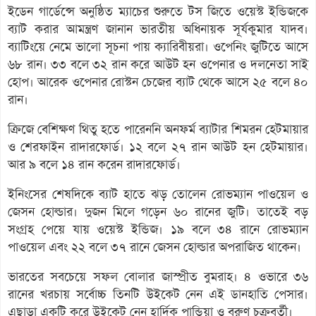
ইডেন গার্ডেন্সে অনুষ্ঠিত ম্যাচের শুরুতে টস জিতে ওয়েস্ট ইন্ডিজকে
ব্যাট করার আমন্ত্রণ জানান ভারতীয় অধিনায়ক সূর্যকুমার যাদব।
ব্যাটিংয়ে নেমে ভালো সূচনা পায় ক্যারিবীয়রা। ওপেনিং জুটিতে আসে
৬৮ রান। ৩৩ বলে ৩২ রান করে আউট হন ওপেনার ও দলনেতা সাই
হোপ। আরেক ওপেনার রোস্টন চেজের ব্যাট থেকে আসে ২৫ বলে ৪০
রান।
ক্রিজে বেশিক্ষণ থিতু হতে পারেননি অনফর্ম ব্যাটার শিমরন হেটমায়ার
ও শেরফাইন রাদারফোর্ড। ১২ বলে ২৭ রান আউট হন হেটমায়ার।
আর ৯ বলে ১৪ রান করেন রাদারফোর্ড।
ইনিংসের শেষদিকে ব্যাট হাতে ঝড় তোলেন রোভম্যান পাওয়েল ও
জেসন হোল্ডার। দুজন মিলে গড়েন ৬০ রানের জুটি। তাতেই বড়
সংগ্রহ পেয়ে যায় ওয়েস্ট ইন্ডিজ। ১৯ বলে ৩৪ রানে রোভম্যান
পাওয়েল এবং ২২ বলে ৩৭ রানে জেসন হোল্ডার অপরাজিত থাকেন।
ভারতের সবচেয়ে সফল বোলার জাস্প্রীত বুমরাহ। ৪ ওভারে ৩৬
রানের খরচায় সর্বোচ্চ তিনটি উইকেট নেন এই ডানহাতি পেসার।
এছাড়া একটি করে উইকেট নেন হার্দিক পান্ডিয়া ও বরুণ চক্রবর্তী।