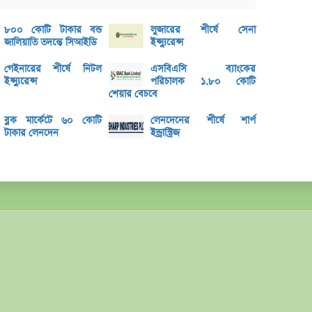
লুজারে
গেইনারে
৮০০ কোটি টাকার বন্ড
লুজারের শীর্ষে সেনা
জালিয়াতি তদন্তে সিআইডি
ইন্স্যুরেন্স
ব্লক 
গেইনারের শীর্ষে নিটল
এসবিএসি ব্যাংকের
বৃহস্প
ইন্স্যুরেন্স
পরিচালক ১.৮০ কোটি
লেনদে
শেয়ার বেচবে
বৃহস্
ব্লক মার্কেটে ৬০ কোটি
লেনদেনের শীর্ষে শার্প
টাকার লেনদেন
ইন্ড্রাস্ট্রিজ
লেনদে
মেঘনা
তামিম
ইউসিব
বে-লি
অনুমো
কর্ণফু
‘আমি 