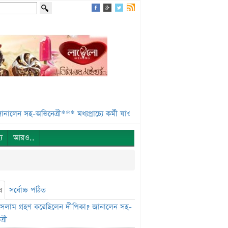
-অভিনেত্রী***
মধ্যপ্রাচ্যে কর্মী যাওয়া ২৬% কমেছে***
স্বর্ণ খাতকে আনুষ্ঠান
্য
আরও..
ষ
সর্বোচ্চ পঠিত
সলাম গ্রহণ করেছিলেন দীপিকা? জানালেন সহ-
্রী