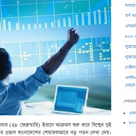
মধ্যপ্
স্বর্ণ
এসআইব
৮০০ ক
লুজারের
লুজারের
গেইনার
এসবিএ
বেচবে
জুলাই
শেয়ারব
বোত
এসআ
বক্স অ
৮০০
ভরিতে 
বার (২৮ ফেব্রুয়ারি) ইরানে আক্রমণ শুরু করে বিশ্বের দুই
ল। যার প্রভাব বাংলাদেশের শেয়ারবাজারে বড় পতন দেখা দেয়।
শেয়ার