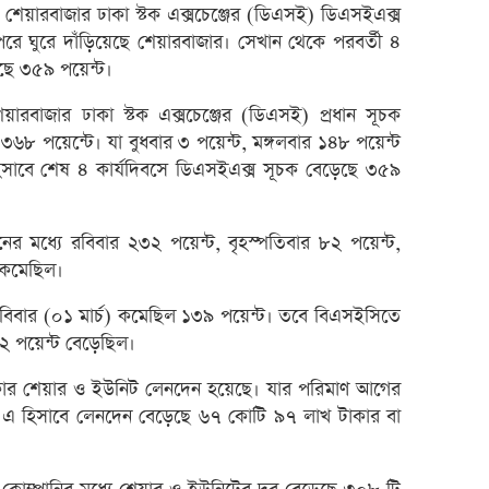
ান শেয়ারবাজার ঢাকা স্টক এক্সচেঞ্জের (ডিএসই) ডিএসইএক্স
ব্লক 
রে ঘুরে দাঁড়িয়েছে শেয়ারবাজার। সেখান থেকে পরবর্তী ৪
লেনদেনে
ড়েছে ৩৫৯ পয়েন্ট।
মেঘনা 
শেয়ারবাজার ঢাকা স্টক এক্সচেঞ্জের (ডিএসই) প্রধান সূচক
ব্যাং
৫৩৬৮ পয়েন্টে। যা বুধবার ৩ পয়েন্ট, মঙ্গলবার ১৪৮ পয়েন্ট
এস.আ
সাবে শেষ ৪ কার্যদিবসে ডিএসইএক্স সূচক বেড়েছে ৩৫৯
পর্তুগ
রেনাট
র মধ্যে রবিবার ২৩২ পয়েন্ট, বৃহস্পতিবার ৮২ পয়েন্ট,
ট কমেছিল।
জিবিবি
ন্যাশ
স রবিবার (০১ মার্চ) কমেছিল ১৩৯ পয়েন্ট। তবে বিএসইসিতে
২ পয়েন্ট বেড়েছিল।
লেনদে
জুলাই
 শেয়ার ও ইউনিট লেনদেন হয়েছে। যার পরিমাণ আগের
হিসাব
এ হিসাবে লেনদেন বেড়েছে ৬৭ কোটি ৯৭ লাখ টাকার বা
মাধুরী
পাঁচ 