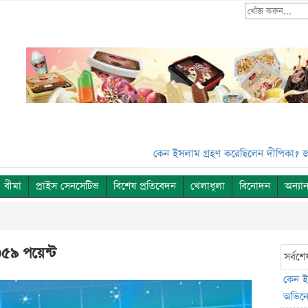
কেন ইসলাম গ্রহণ করেছিলেন দীপিকা? জানালেন সহ
বীমা
প্রাইস সেনসেটিভ
বিশেষ প্রতিবেদন
খেলাধূলা
বিনোদন
অন্যান
৩৫৯ পয়েন্ট
সর্বশে
কেন ই
অভিনেত