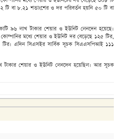
োম্পানির মধ্যে শেয়ার ও ইউনিটের দর বেড়েছে ৩০৮ টি
টাকা 
টি বা ৮.২১ শতাংশের ও দর পরিবর্তন হয়নি ৫০ টি বা
২৭১ ক
ভবিষ্য
োটি ৯৬ লাখ টাকার শেয়ার ও ইউনিট লেনদেন হয়েছে।
পাঁচ 
োম্পানির মধ্যে শেয়ার ও ইউনিট দর বেড়েছে ১২৫ টির,
১১ টির। এদিন সিএসইর সার্বিক সূচক সিএএসপিআই ১১১
লাইফ 
দেউলিয়
ভেঞ্চা
টাকার শেয়ার ও ইউনিট লেনদেন হয়েছিল। আর সূচক
অ্যাঞ্
বুধবা
১৪ কা
৩২% বৃ
‘রাজন
নিয়েছি
মূল্য