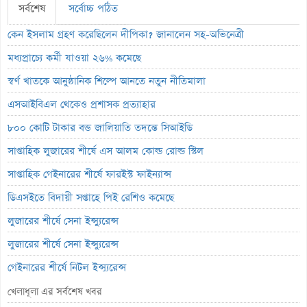
সর্বশেষ
সর্বোচ্চ পঠিত
কেন ইসলাম গ্রহণ করেছিলেন দীপিকা? জানালেন সহ-অভিনেত্রী
মধ্যপ্রাচ্যে কর্মী যাওয়া ২৬% কমেছে
স্বর্ণ খাতকে আনুষ্ঠানিক শিল্পে আনতে নতুন নীতিমালা
এসআইবিএল থেকেও প্রশাসক প্রত্যাহার
৮০০ কোটি টাকার বন্ড জালিয়াতি তদন্তে সিআইডি
সাপ্তাহিক লুজারের শীর্ষে এস আলম কোল্ড রোল্ড স্টিল
সাপ্তাহিক গেইনারের শীর্ষে ফারইস্ট ফাইন্যান্স
ডিএসইতে বিদায়ী সপ্তাহে পিই রেশিও কমেছে
লুজারের শীর্ষে সেনা ইন্স্যুরেন্স
লুজারের শীর্ষে সেনা ইন্স্যুরেন্স
গেইনারের শীর্ষে নিটল ইন্স্যুরেন্স
এসবিএসি ব্যাংকের পরিচালক ১.৮০ কোটি শেয়ার বেচবে
খেলাধূলা এর সর্বশেষ খবর