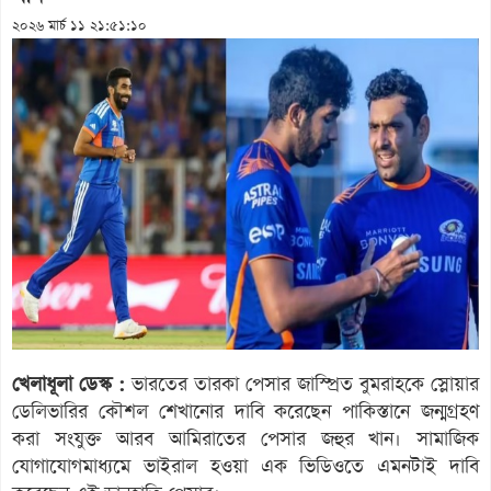
২০২৬ মার্চ ১১ ২১:৫১:১০
খেলাধূলা ডেস্ক :
ভারতের তারকা পেসার জাস্প্রিত বুমরাহকে স্লোয়ার
ডেলিভারির কৌশল শেখানোর দাবি করেছেন পাকিস্তানে জন্মগ্রহণ
করা সংযুক্ত আরব আমিরাতের পেসার জহুর খান। সামাজিক
যোগাযোগমাধ্যমে ভাইরাল হওয়া এক ভিডিওতে এমনটাই দাবি