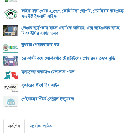
লাইফ ফান্ড থেকে ২,৩৬৭ কোটি টাকা লোপাট, দেউলিয়ার দ্বারপ্রান্তে
ফারইস্ট ইসলামী লাইফ
ভেঞ্চার ক্যাপিটাল ফান্ডে একাধিক অনিয়ম, এক্স অ্যাঞ্জেলের কাছে
বিএসইসির ব্যাখ্যা তলব
বুধবার শেয়ারবাজার বন্ধ
১৪ কার্যদিবসে সোনারগাঁও টেক্সটাইলের শেয়ারদর ৩২% বৃদ্ধি
মূল্যসূচক বাড়লেও লেনদেনে পতন
লুজারের শীর্ষে রিং-শাইন
গেইনারের শীর্ষে সেন্ট্রাল ইন্স্যুরেন্স
সর্বশেষ
সর্বোচ্চ পঠিত