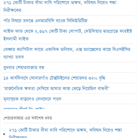
২৭১ কোটি টাকার বীমা দাবি পরিশোধে অক্ষম, ভবিষ্যৎ নিয়েও শঙ্কা
নিরীক্ষকের
পাঁচ বিষয়ে তদন্তে এনআরবিসি ব্যাংক সিকিউরিটিজ
লাইফ ফান্ড থেকে ২,৩৬৭ কোটি টাকা লোপাট, দেউলিয়ার দ্বারপ্রান্তে ফারইস্ট
ইসলামী লাইফ
ভেঞ্চার ক্যাপিটাল ফান্ডে একাধিক অনিয়ম, এক্স অ্যাঞ্জেলের কাছে বিএসইসির
ব্যাখ্যা তলব
বুধবার শেয়ারবাজার বন্ধ
১৪ কার্যদিবসে সোনারগাঁও টেক্সটাইলের শেয়ারদর ৩২% বৃদ্ধি
‘রাজনৈতিক ক্ষমতা দেখিয়ে আমার কাজ কেড়ে নিয়েছিল বান্ধবী’
মূল্যসূচক বাড়লেও লেনদেনে পতন
লুজারের শীর্ষে রিং-শাইন
শেয়ারবাজার এর সর্বশেষ খবর
গেইনারের শীর্ষে সেন্ট্রাল ইন্স্যুরেন্স
২৭১ কোটি টাকার বীমা দাবি পরিশোধে অক্ষম, ভবিষ্যৎ নিয়েও শঙ্কা
ব্লক মার্কেটে ৩৬ কোটি টাকার লেনদেন
নিরীক্ষকের