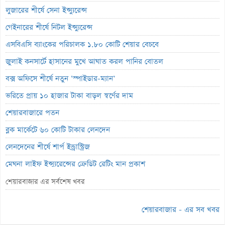
লুজারের শীর্ষে সেনা ইন্স্যুরেন্স
গেইনারের শীর্ষে নিটল ইন্স্যুরেন্স
এসবিএসি ব্যাংকের পরিচালক ১.৮০ কোটি শেয়ার বেচবে
জুলাই কনসার্টে হাসানের মুখে আঘাত করল পানির বোতল
বক্স অফিসে শীর্ষে নতুন ‘স্পাইডার-ম্যান’
ভরিতে প্রায় ১০ হাজার টাকা বাড়ল স্বর্ণের দাম
শেয়ারবাজারে পতন
ব্লক মার্কেটে ৬০ কোটি টাকার লেনদেন
লেনদেনের শীর্ষে শার্প ইন্ড্রাস্ট্রিজ
মেঘনা লাইফ ইন্স্যুরেন্সের ক্রেডিট রেটিং মান প্রকাশ
ব্যাংক হিসাব জব্দ ও এলসি সংকটে উৎপাদন বন্ধ: এস.আলম কোল্ড রোলড
শেয়ারবাজার এর সর্বশেষ খবর
পর্তুগালে প্রথমবারের মতো ওষুধ রপ্তানি শুরু করল রেনাটা
শেয়ারবাজার - এর সব খবর
জিবিবি পাওয়ারের অস্বাভাবিক দর বৃদ্ধি