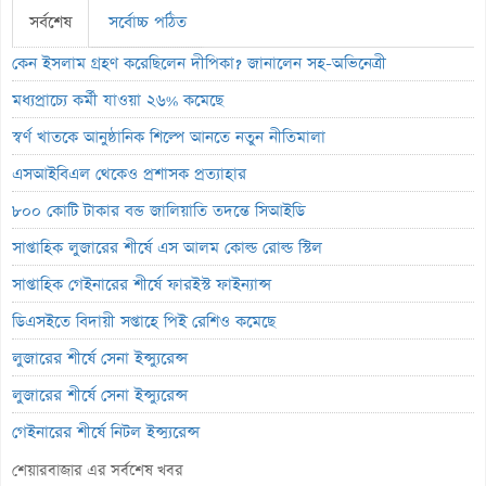
সর্বশেষ
সর্বোচ্চ পঠিত
কেন ইসলাম গ্রহণ করেছিলেন দীপিকা? জানালেন সহ-অভিনেত্রী
মধ্যপ্রাচ্যে কর্মী যাওয়া ২৬% কমেছে
স্বর্ণ খাতকে আনুষ্ঠানিক শিল্পে আনতে নতুন নীতিমালা
এসআইবিএল থেকেও প্রশাসক প্রত্যাহার
৮০০ কোটি টাকার বন্ড জালিয়াতি তদন্তে সিআইডি
সাপ্তাহিক লুজারের শীর্ষে এস আলম কোল্ড রোল্ড স্টিল
সাপ্তাহিক গেইনারের শীর্ষে ফারইস্ট ফাইন্যান্স
ডিএসইতে বিদায়ী সপ্তাহে পিই রেশিও কমেছে
লুজারের শীর্ষে সেনা ইন্স্যুরেন্স
লুজারের শীর্ষে সেনা ইন্স্যুরেন্স
গেইনারের শীর্ষে নিটল ইন্স্যুরেন্স
এসবিএসি ব্যাংকের পরিচালক ১.৮০ কোটি শেয়ার বেচবে
শেয়ারবাজার এর সর্বশেষ খবর