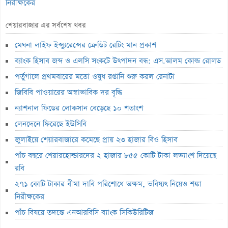
নিরীক্ষকের
পাঁচ বিষয়ে তদন্তে এনআরবিসি ব্যাংক সিকিউরিটিজ
শেয়ারবাজার এর সর্বশেষ খবর
লাইফ ফান্ড থেকে ২,৩৬৭ কোটি টাকা লোপাট, দেউলিয়ার দ্বারপ্রান্তে ফারইস্ট
মেঘনা লাইফ ইন্স্যুরেন্সের ক্রেডিট রেটিং মান প্রকাশ
ইসলামী লাইফ
ব্যাংক হিসাব জব্দ ও এলসি সংকটে উৎপাদন বন্ধ: এস.আলম কোল্ড রোলড
ভেঞ্চার ক্যাপিটাল ফান্ডে একাধিক অনিয়ম, এক্স অ্যাঞ্জেলের কাছে বিএসইসির
পর্তুগালে প্রথমবারের মতো ওষুধ রপ্তানি শুরু করল রেনাটা
ব্যাখ্যা তলব
জিবিবি পাওয়ারের অস্বাভাবিক দর বৃদ্ধি
বুধবার শেয়ারবাজার বন্ধ
ন্যাশনাল ফিডের লোকসান বেড়েছে ১০ শতাংশ
১৪ কার্যদিবসে সোনারগাঁও টেক্সটাইলের শেয়ারদর ৩২% বৃদ্ধি
লেনদেনে ফিরেছে ইউসিবি
‘রাজনৈতিক ক্ষমতা দেখিয়ে আমার কাজ কেড়ে নিয়েছিল বান্ধবী’
জুলাইয়ে শেয়ারবাজারে কমেছে প্রায় ২৩ হাজার বিও হিসাব
মূল্যসূচক বাড়লেও লেনদেনে পতন
পাঁচ বছরে শেয়ারহোল্ডারদের ২ হাজার ৮৫৫ কোটি টাকা লভ্যাংশ দিয়েছে
লুজারের শীর্ষে রিং-শাইন
রবি
গেইনারের শীর্ষে সেন্ট্রাল ইন্স্যুরেন্স
২৭১ কোটি টাকার বীমা দাবি পরিশোধে অক্ষম, ভবিষ্যৎ নিয়েও শঙ্কা
নিরীক্ষকের
ব্লক মার্কেটে ৩৬ কোটি টাকার লেনদেন
পাঁচ বিষয়ে তদন্তে এনআরবিসি ব্যাংক সিকিউরিটিজ
বৃহস্পতিবার পদ্মা ইসলামী লাইফ ইন্স্যুরেন্সের লেনদেন বন্ধ