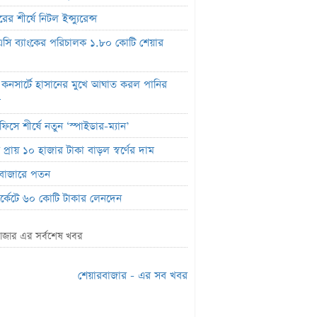
ের শীর্ষে নিটল ইন্স্যুরেন্স
সি ব্যাংকের পরিচালক ১.৮০ কোটি শেয়ার
 কনসার্টে হাসানের মুখে আঘাত করল পানির
ল
ফিসে শীর্ষে নতুন ‘স্পাইডার-ম্যান’
প্রায় ১০ হাজার টাকা বাড়ল স্বর্ণের দাম
বাজারে পতন
মার্কেটে ৬০ কোটি টাকার লেনদেন
র শীর্ষে শার্প ইন্ড্রাস্ট্রিজ
াজার এর সর্বশেষ খবর
লাইফ ইন্স্যুরেন্সের ক্রেডিট রেটিং মান প্রকাশ
ক হিসাব জব্দ ও এলসি সংকটে উৎপাদন বন্ধ:
শেয়ারবাজার - এর সব খবর
লম কোল্ড রোলড
ালে প্রথমবারের মতো ওষুধ রপ্তানি শুরু করল