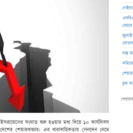
গেইনার
এসবিএ
বেচবে
জুলাই
বোত
বক্স অ
ভরিতে 
শেয়ার
ব্লক 
লেনদেনে
শেয়ারব
মেঘনা 
ব্যাং
এস.আ
ান-ইসরায়েলের সংঘাত শুরু হওয়ার মধ্য দিয়ে ১০ কার্যদিবস
শের শেয়ারবাজার। এর ধারাবাহিকতায় লেনদেন নেমে
পর্তুগ