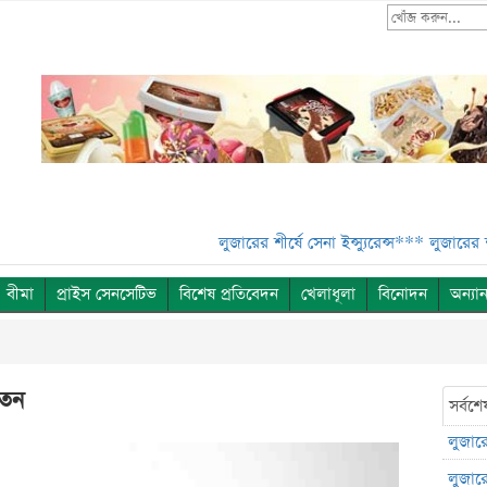
লুজারের শীর্ষে সেনা ইন্স্যুরেন্স***
লুজারের শীর্ষে সেন
বীমা
প্রাইস সেনসেটিভ
বিশেষ প্রতিবেদন
খেলাধূলা
বিনোদন
অন্যান
পতন
সর্বশে
লুজারের
লুজারের