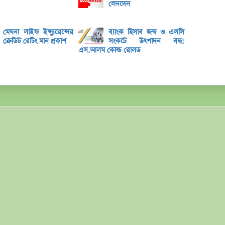
লেনদে
লেনদেন
মেঘনা
তামিম
মেঘনা লাইফ ইন্স্যুরেন্সের
ব্যাংক হিসাব জব্দ ও এলসি
ক্রেডিট রেটিং মান প্রকাশ
সংকটে উৎপাদন বন্ধ:
ইউসিব
এস.আলম কোল্ড রোলড
বে-লি
অনুমো
কর্ণফু
‘আমি 
মুনাফা
এক্সি
লুজারে
গেইনা
ব্লক 
পিএস