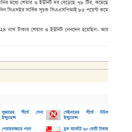
নির মধ্যে শেয়ার ও ইউনিট দর বেড়েছে ৭৮ টির, কমেছে
ভেঞ্চা
এদিন সিএসইর সার্বিক সূচক সিএএসপিআই ৮৫ পয়েন্ট কমে
অ্যাঞ্
বুধবা
২৪ লাখ টাকার শেয়ার ও ইউনিট লেনদেন হয়েছিল। আর
১৪ কা
৩২% বৃ
‘রাজন
নিয়েছি
মূল্য
লুজারে
গেইনারে
ব্লক 
বৃহস্প
লেনদে
লুজারের শীর্ষে সেনা
গেইনারের শীর্ষে নিটল
ইন্স্যুরেন্স
ইন্স্যুরেন্স
বৃহস্
শেয়ারবাজারে পতন
ব্লক মার্কেটে ৬০ কোটি টাকার