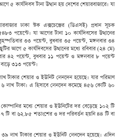
ে ৫ কার্যদিবস টানা উত্থান হয় দেশের শেয়ারবাজারে। যা
রেনাট
জিবিবি
রবাজার ঢাকা স্টক এক্সচেঞ্জের (ডিএসই) প্রধান সূচক
ন্যাশ
 ৫৪৮৩ পয়েন্টে। যা আগের টানা ১০ কার্যদিবসের উত্থানের
লেনদে
বৃহস্পতিবার ৩৩ পয়েন্ট, বুধবার ৩৫ পয়েন্ট, মঙ্গলবার ৩৪
জুলাই
টির আগে ৫ কার্যদিবসের উত্থানের মধ্যে রবিবার (২৪ মে)
হিসাব
বার ৪২ পয়েন্ট, বুধবার ১১ পয়েন্ট ও মঙ্গলবার ৮ পয়েন্ট
 বাড়ে ৩১৩ পয়েন্ট।
মাধুরী
 টাকার শেয়ার ও ইউনিট লেনদেন হয়েছে। যার পরিমাণ
পাঁচ 
 ৬ লাখ টাকা। এ হিসাবে লেনদেন কমেছে ৪৫৬ কোটি ৬০
টাকা 
২৭১ ক
ভবিষ্য
োম্পানির মধ্যে শেয়ার ও ইউনিটের দর বেড়েছে ১০২ টি
টি বা ৬২.৮৫ শতাংশের ও দর পরিবর্তন হয়নি ৪৪ টি বা
পাঁচ 
লাইফ 
দেউলিয়
৯ লাখ টাকার শেয়ার ও ইউনিট লেনদেন হয়েছে। এদিন