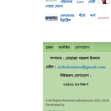
পরিচালক ১.৮০ কোটি
শেয়ার বেচবে
লেনদেনের শীর্ষে শার্প
ইন্ড্রাস্ট্রিজ
প্রচ্ছদ
আর্কাইভ
যোগাযোগ
সম্পাদক : মোহাম্মদ
নজরুল
ইসলাম
মেইল :
arthobanizzo@gmail.com
নিউজরুম যোগাযোগ :
০১৯২১ ৮১৭৩৮৭
© All Rights Reserved arthobanizzo 2022-2026
Developed by