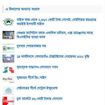
এ বিভাগের অন্যান্য সংবাদ
লাইফ ফান্ড থেকে ২,৩৬৭ কোটি টাকা লোপাট, দেউলিয়ার দ্বারপ্রান্তে
ফারইস্ট ইসলামী লাইফ
ভেঞ্চার ক্যাপিটাল ফান্ডে একাধিক অনিয়ম, এক্স অ্যাঞ্জেলের কাছে
বিএসইসির ব্যাখ্যা তলব
বুধবার শেয়ারবাজার বন্ধ
১৪ কার্যদিবসে সোনারগাঁও টেক্সটাইলের শেয়ারদর ৩২% বৃদ্ধি
মূল্যসূচক বাড়লেও লেনদেনে পতন
লুজারের শীর্ষে রিং-শাইন
গেইনারের শীর্ষে সেন্ট্রাল ইন্স্যুরেন্স
ব্লক মার্কেটে ৩৬ কোটি টাকার লেনদেন