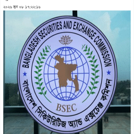
২০২৬ জুন ০৮ ১৭:২২:১৬