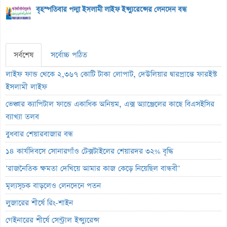
বৃহস্পতিবার পদ্মা ইসলামী লাইফ ইন্স্যুরেন্সের লেনদেন বন্ধ
সর্বশেষ
সর্বোচ্চ পঠিত
লাইফ ফান্ড থেকে ২,৩৬৭ কোটি টাকা লোপাট, দেউলিয়ার দ্বারপ্রান্তে ফারইস্ট
ইসলামী লাইফ
ভেঞ্চার ক্যাপিটাল ফান্ডে একাধিক অনিয়ম, এক্স অ্যাঞ্জেলের কাছে বিএসইসির
ব্যাখ্যা তলব
বুধবার শেয়ারবাজার বন্ধ
১৪ কার্যদিবসে সোনারগাঁও টেক্সটাইলের শেয়ারদর ৩২% বৃদ্ধি
‘রাজনৈতিক ক্ষমতা দেখিয়ে আমার কাজ কেড়ে নিয়েছিল বান্ধবী’
মূল্যসূচক বাড়লেও লেনদেনে পতন
লুজারের শীর্ষে রিং-শাইন
গেইনারের শীর্ষে সেন্ট্রাল ইন্স্যুরেন্স