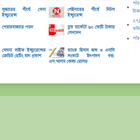
ভেঞ্চা
পাঁ
লুজারের শীর্ষে সেনা
গেইনারের শীর্ষে নিটল
অ্যাঞ্
টাক
ইন্স্যুরেন্স
ইন্স্যুরেন্স
২৭১
বুধবা
শেয়ারবাজারে পতন
ব্লক মার্কেটে ৬০ কোটি টাকার
ভবিষ
১৪ কা
লেনদেন
পাঁ
৩২% বৃ
মেঘনা লাইফ ইন্স্যুরেন্সের
ব্যাংক হিসাব জব্দ ও এলসি
‘রাজন
ক্রেডিট রেটিং মান প্রকাশ
সংকটে উৎপাদন বন্ধ:
নিয়েছি
এস.আলম কোল্ড রোলড
মূল্য
লুজারে
গেইনারে
ব্লক 
বৃহস্প
লেনদে
বৃহস্