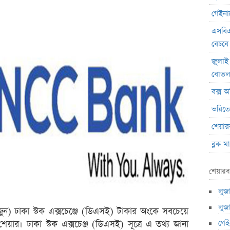
গেইনার
এসবিএ
বেচবে
জুলাই
বোত
বক্স অ
ভরিতে 
শেয়ার
ব্লক 
লেনদেনে
শেয়ারব
মেঘনা 
লুজা
ব্যাং
লুজা
এস.আ
ুন) ঢাকা স্টক এক্সচেঞ্জে (ডিএসই) টাকার অংকে সবচেয়ে
গেইন
য়ার। ঢাকা স্টক এক্সচেঞ্জ (ডিএসই) সূত্রে এ তথ্য জানা
পর্তুগ