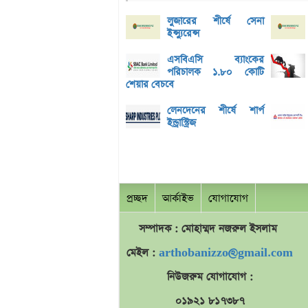
লুজারের শীর্ষে সেনা
ইন্স্যুরেন্স
এসবিএসি ব্যাংকের
পরিচালক ১.৮০ কোটি
শেয়ার বেচবে
লেনদেনের শীর্ষে শার্প
ইন্ড্রাস্ট্রিজ
প্রচ্ছদ
আর্কাইভ
যোগাযোগ
সম্পাদক : মোহাম্মদ
নজরুল
ইসলাম
মেইল :
arthobanizzo@gmail.com
নিউজরুম যোগাযোগ :
০১৯২১ ৮১৭৩৮৭