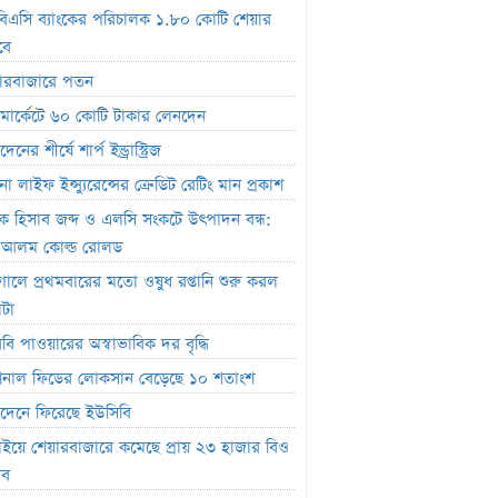
িএসি ব্যাংকের পরিচালক ১.৮০ কোটি শেয়ার
া
বে
 পাওয়ারের অস্বাভাবিক দর বৃদ্ধি
ারবাজারে পতন
নাল ফিডের লোকসান বেড়েছে ১০ শতাংশ
ক মার্কেটে ৬০ কোটি টাকার লেনদেন
নে ফিরেছে ইউসিবি
েনের শীর্ষে শার্প ইন্ড্রাস্ট্রিজ
য়ে শেয়ারবাজারে কমেছে প্রায় ২৩ হাজার বিও
া লাইফ ইন্স্যুরেন্সের ক্রেডিট রেটিং মান প্রকাশ
াংক হিসাব জব্দ ও এলসি সংকটে উৎপাদন বন্ধ:
র কোটি টাকার সম্পত্তি বিক্রি
.আলম কোল্ড রোলড
বছরে শেয়ারহোল্ডারদের ২ হাজার ৮৫৫ কোটি
তুগালে প্রথমবারের মতো ওষুধ রপ্তানি শুরু করল
লভ্যাংশ দিয়েছে রবি
াটা
োটি টাকার বীমা দাবি পরিশোধে অক্ষম,
িবি পাওয়ারের অস্বাভাবিক দর বৃদ্ধি
ৎ নিয়েও শঙ্কা নিরীক্ষকের
াশনাল ফিডের লোকসান বেড়েছে ১০ শতাংশ
বিষয়ে তদন্তে এনআরবিসি ব্যাংক সিকিউরিটিজ
দেনে ফিরেছে ইউসিবি
ফান্ড থেকে ২,৩৬৭ কোটি টাকা লোপাট,
াইয়ে শেয়ারবাজারে কমেছে প্রায় ২৩ হাজার বিও
ার দ্বারপ্রান্তে ফারইস্ট ইসলামী লাইফ
াব