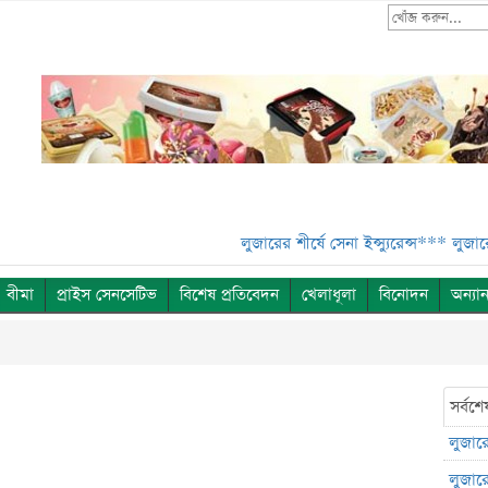
লুজারের শীর্ষে সেনা ইন্স্যুরেন্স***
লুজারের শীর্ষে
বীমা
প্রাইস সেনসেটিভ
বিশেষ প্রতিবেদন
খেলাধূলা
বিনোদন
অন্যান
সর্বশে
লুজারের
লুজারের