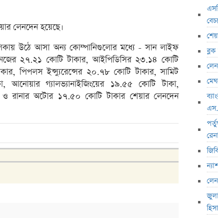
এসব
রেনাট
বেচ
জিবিবি
েয়ার লেনদেন হয়েছে।
শেয়
ন্যাশ
ায় উঠে আসা অন্য কোম্পানিগুলোর মধ্যে - সান লাইফ
ব্ল
লেনদে
ডমিনেজের ২৭.২১ কোটি টাকার, আইপিডিসির ২৩.১৪ কোটি
লেনদ
কার, পিপলস ইন্স্যুরেন্সের ২০.৭৮ কোটি টাকার, সামিট
জুলাই
মেঘন
কা, আনোয়ার গ্যালভ্যানাইজিংয়ের ১৯.৫৫ কোটি টাকা,
হিসাব
ার ও রানার অটোর ১৭.৫০ কোটি টাকার শেয়ার লেনদেন
ব্য
মাধুরী
এস
পাঁচ 
পর্
টাকা 
রেন
২৭১ ক
জিব
ভবিষ্য
ন্য
পাঁচ 
লেন
লাইফ 
জুল
দেউলিয়
হিস