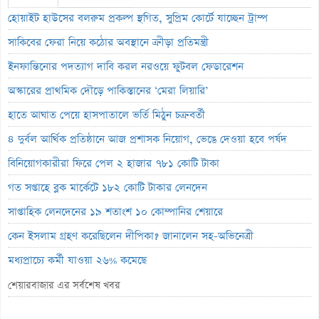
হোয়াইট হাউসের বলরুম প্রকল্প স্থগিত, সুপ্রিম কোর্টে যাচ্ছেন ট্রাম্প
সাকিবের ফেরা নিয়ে কঠোর অবস্থানে ক্রীড়া প্রতিমন্ত্রী
ইনফান্তিনোর পদত্যাগ দাবি করল নরওয়ে ফুটবল ফেডারেশন
অস্কারের প্রাথমিক দৌড়ে পাকিস্তানের ‘মেরা লিয়ারি’
হাতে আঘাত পেয়ে হাসপাতালে ভর্তি মিঠুন চক্রবর্তী
৪ দুর্বল আর্থিক প্রতিষ্ঠানে আজ প্রশাসক নিয়োগ, ভেঙে দেওয়া হবে পর্ষদ
বিনিয়োগকারীরা ফিরে পেল ২ হাজার ৭৮১ কোটি টাকা
গত সপ্তাহে ব্লক মার্কেটে ১৮২ কোটি টাকার লেনদেন
সাপ্তাহিক লেনদেনের ১৯ শতাংশ ১০ কোম্পানির শেয়ারে
কেন ইসলাম গ্রহণ করেছিলেন দীপিকা? জানালেন সহ-অভিনেত্রী
মধ্যপ্রাচ্যে কর্মী যাওয়া ২৬% কমেছে
স্বর্ণ খাতকে আনুষ্ঠানিক শিল্পে আনতে নতুন নীতিমালা
শেয়ারবাজার এর সর্বশেষ খবর
এসআইবিএল থেকেও প্রশাসক প্রত্যাহার