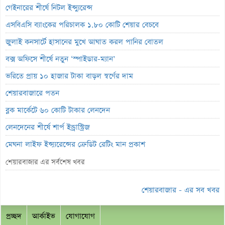
গেইনারের শীর্ষে নিটল ইন্স্যুরেন্স
এসবিএসি ব্যাংকের পরিচালক ১.৮০ কোটি শেয়ার বেচবে
জুলাই কনসার্টে হাসানের মুখে আঘাত করল পানির বোতল
বক্স অফিসে শীর্ষে নতুন ‘স্পাইডার-ম্যান’
ভরিতে প্রায় ১০ হাজার টাকা বাড়ল স্বর্ণের দাম
শেয়ারবাজারে পতন
ব্লক মার্কেটে ৬০ কোটি টাকার লেনদেন
লেনদেনের শীর্ষে শার্প ইন্ড্রাস্ট্রিজ
মেঘনা লাইফ ইন্স্যুরেন্সের ক্রেডিট রেটিং মান প্রকাশ
ব্যাংক হিসাব জব্দ ও এলসি সংকটে উৎপাদন বন্ধ: এস.আলম কোল্ড রোলড
শেয়ারবাজার এর সর্বশেষ খবর
পর্তুগালে প্রথমবারের মতো ওষুধ রপ্তানি শুরু করল রেনাটা
শেয়ারবাজার - এর সব খবর
জিবিবি পাওয়ারের অস্বাভাবিক দর বৃদ্ধি
ন্যাশনাল ফিডের লোকসান বেড়েছে ১০ শতাংশ
প্রচ্ছদ
আর্কাইভ
যোগাযোগ