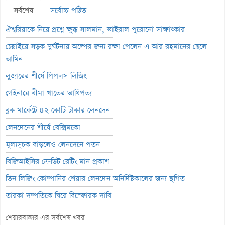
সর্বশেষ
সর্বোচ্চ পঠিত
ঐশ্বরিয়াকে নিয়ে প্রশ্নে ক্ষুব্ধ সালমান, ভাইরাল পুরোনো সাক্ষাৎকার
চেন্নাইয়ে সড়ক দুর্ঘটনায় অল্পের জন্য রক্ষা পেলেন এ আর রহমানের ছেলে
আমিন
লুজারের শীর্ষে পিপলস লিজিং
গেইনারে বীমা খাতের আধিপত্য
ব্লক মার্কেটে ৪২ কোটি টাকার লেনদেন
লেনদেনের শীর্ষে বেক্সিমকো
মূল্যসূচক বাড়লেও লেনদেনে পতন
বিজিআইসির ক্রেডিট রেটিং মান প্রকাশ
তিন লিজিং কোম্পানির শেয়ার লেনদেন অনির্দিষ্টকালের জন্য স্থগিত
তারকা দম্পতিকে ঘিরে বিস্ফোরক দাবি
বাংলাদেশে ঋণের চেয়ে অনুদানই বেশি দিয়েছে যুক্তরাষ্ট্র
শেয়ারবাজার এর সর্বশেষ খবর