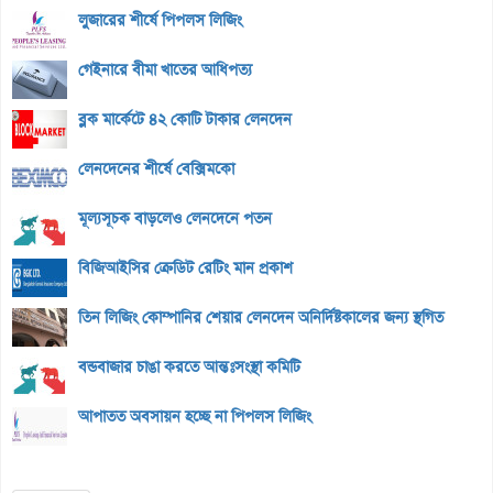
লুজারের শীর্ষে পিপলস লিজিং
গেইনারে বীমা খাতের আধিপত্য
ব্লক মার্কেটে ৪২ কোটি টাকার লেনদেন
লেনদেনের শীর্ষে বেক্সিমকো
মূল্যসূচক বাড়লেও লেনদেনে পতন
বিজিআইসির ক্রেডিট রেটিং মান প্রকাশ
তিন লিজিং কোম্পানির শেয়ার লেনদেন অনির্দিষ্টকালের জন্য স্থগিত
বন্ডবাজার চাঙা করতে আন্তঃসংস্থা কমিটি
আপাতত অবসায়ন হচ্ছে না পিপলস লিজিং