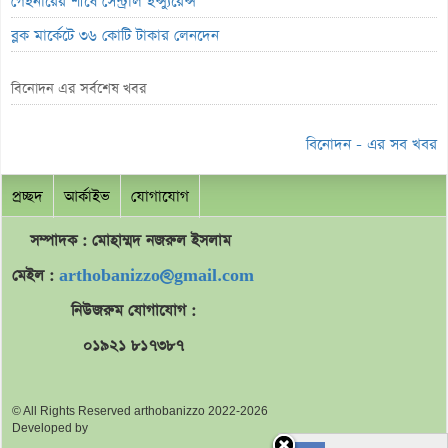
গেইনারের শীর্ষে সেন্ট্রাল ইন্স্যুরেন্স
ব্লক মার্কেটে ৩৬ কোটি টাকার লেনদেন
বৃহস্পতিবার পদ্মা ইসলামী লাইফ ইন্স্যুরেন্সের লেনদেন বন্ধ
বিনোদন এর সর্বশেষ খবর
বৃহস্পতিবার লেনদেনে ফিরবে ইউসিবি
লেনদেনের শীর্ষে একমি পেস্টিসাইডস
বিনোদন - এর সব খবর
মেঘনা পেট্রোলিয়ামের চেয়ারম্যান হলেন ড. এম. তামিম
প্রচ্ছদ
আর্কাইভ
যোগাযোগ
ইউসিবির লেনদেন বন্ধ
বে-লিজিংয়ের স্পটে লেনদেন শুরু
সম্পাদক : মোহাম্মদ
নজরুল
ইসলাম
অনুমোদিত মূলধন দ্বিগুণ করলো ব্যাংক এশিয়া
মেইল :
arthobanizzo@gmail.com
কর্ণফুলি ইন্স্যুরেন্সের ক্রেডিট রেটিং মান প্রকাশ
নিউজরুম যোগাযোগ :
‘আমি আর পারছি না’
০১৯২১ ৮১৭৩৮৭
মুনাফায় শীর্ষে রিল্যায়েন্স, তলানিতে দেশ জেনারেল
এক্সিম ফান্ডে কারসাজির খোঁজ
© All Rights Reserved arthobanizzo 2022-2026
Developed by
লুজারের শীর্ষে মেট্রো স্পিনিং