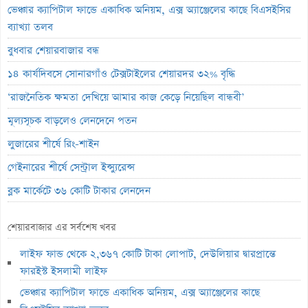
ভেঞ্চার ক্যাপিটাল ফান্ডে একাধিক অনিয়ম, এক্স অ্যাঞ্জেলের কাছে বিএসইসির
ব্যাখ্যা তলব
বুধবার শেয়ারবাজার বন্ধ
১৪ কার্যদিবসে সোনারগাঁও টেক্সটাইলের শেয়ারদর ৩২% বৃদ্ধি
‘রাজনৈতিক ক্ষমতা দেখিয়ে আমার কাজ কেড়ে নিয়েছিল বান্ধবী’
মূল্যসূচক বাড়লেও লেনদেনে পতন
লুজারের শীর্ষে রিং-শাইন
গেইনারের শীর্ষে সেন্ট্রাল ইন্স্যুরেন্স
ব্লক মার্কেটে ৩৬ কোটি টাকার লেনদেন
বৃহস্পতিবার পদ্মা ইসলামী লাইফ ইন্স্যুরেন্সের লেনদেন বন্ধ
শেয়ারবাজার এর সর্বশেষ খবর
বৃহস্পতিবার লেনদেনে ফিরবে ইউসিবি
লাইফ ফান্ড থেকে ২,৩৬৭ কোটি টাকা লোপাট, দেউলিয়ার দ্বারপ্রান্তে
লেনদেনের শীর্ষে একমি পেস্টিসাইডস
ফারইস্ট ইসলামী লাইফ
মেঘনা পেট্রোলিয়ামের চেয়ারম্যান হলেন ড. এম. তামিম
ভেঞ্চার ক্যাপিটাল ফান্ডে একাধিক অনিয়ম, এক্স অ্যাঞ্জেলের কাছে
ইউসিবির লেনদেন বন্ধ