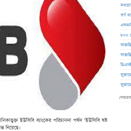
মধ্যপ্
স্বর্ণ
এসআইব
৮০০ ক
সাপ্তা
সাপ্তা
ডিএসই
লুজারের
লুজারের
গেইনার
শেয়ারব
এসবিএ
বেচবে
িকাভুক্ত ইউসিবি ব্যাংকের পরিচালনা পর্ষদ ‘ইউসিবি ষষ্ট
জুলাই
ান্ত নিয়েছে।
বোত