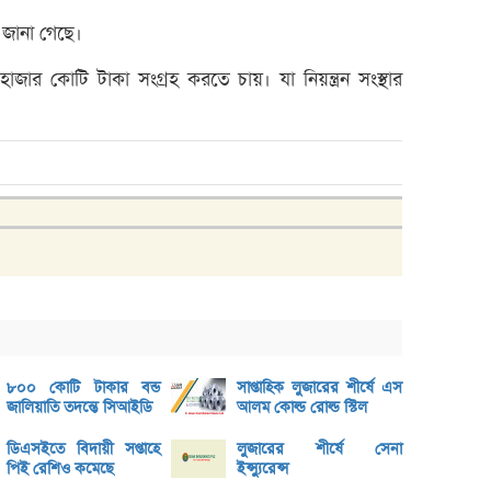
বক্স অ
য জানা গেছে।
ভরিতে 
১ হাজার কোটি টাকা সংগ্রহ করতে চায়। যা নিয়ন্ত্রন সংস্থার
শেয়ার
ব্লক 
লেনদেনে
মেঘনা 
ব্যাং
এস.আ
পর্তুগ
রেনাট
জিবিবি
৮০০ কোটি টাকার বন্ড
সাপ্তাহিক লুজারের শীর্ষে এস
জালিয়াতি তদন্তে সিআইডি
আলম কোল্ড রোল্ড স্টিল
ন্যাশ
ডিএসইতে বিদায়ী সপ্তাহে
লুজারের শীর্ষে সেনা
লেনদে
পিই রেশিও কমেছে
ইন্স্যুরেন্স