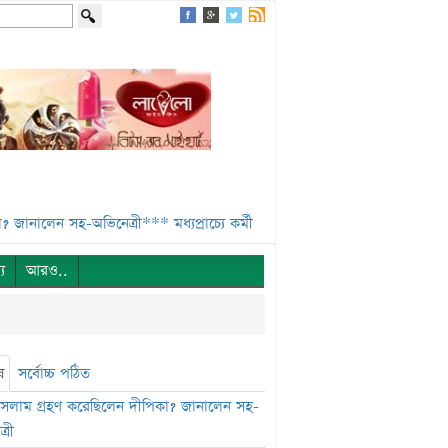
ালেন সহ-অভিনেত্রী***
মধ্যপ্রাচ্যে কর্মী যাওয়া ২৬% কমেছে***
স্বর্ণ খাতকে আ
্য
আরও..
ষ
সর্বোচ্চ পঠিত
সলাম গ্রহণ করেছিলেন দীপিকা? জানালেন সহ-
্রী