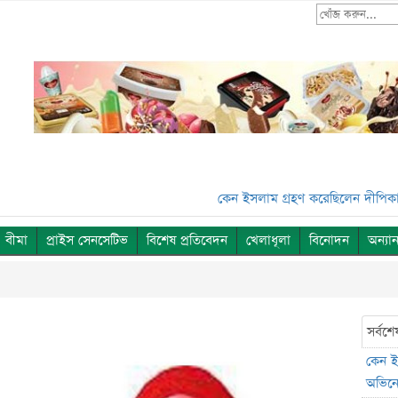
কেন ইসলাম গ্রহণ করেছিলেন দীপিকা? জান
বীমা
প্রাইস সেনসেটিভ
বিশেষ প্রতিবেদন
খেলাধূলা
বিনোদন
অন্যান
সর্বশে
কেন ই
অভিনেত