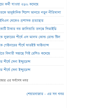
রাচ্যে কর্মী যাওয়া ২৬% কমেছে
 খাতকে আনুষ্ঠানিক শিল্পে আনতে নতুন নীতিমালা
িএল থেকেও প্রশাসক প্রত্যাহার
োটি টাকার বন্ড জালিয়াতি তদন্তে সিআইডি
হিক লুজারের শীর্ষে এস আলম কোল্ড রোল্ড স্টিল
হিক গেইনারের শীর্ষে ফারইস্ট ফাইন্যান্স
তে বিদায়ী সপ্তাহে পিই রেশিও কমেছে
 শীর্ষে সেনা ইন্স্যুরেন্স
 শীর্ষে সেনা ইন্স্যুরেন্স
ের শীর্ষে নিটল ইন্স্যুরেন্স
াজার এর সর্বশেষ খবর
সি ব্যাংকের পরিচালক ১.৮০ কোটি শেয়ার
শেয়ারবাজার - এর সব খবর
 কনসার্টে হাসানের মুখে আঘাত করল পানির
ল