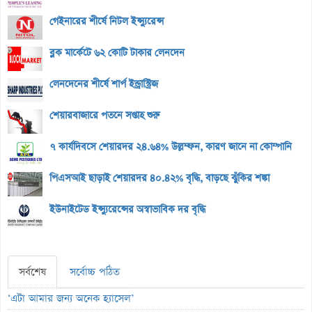
গেইনারের শীর্ষে নিটল ইন্স্যুরেন্স
ব্লক মার্কেটে ৬২ কোটি টাকার লেনদেন
লেনদেনের শীর্ষে শার্প ইন্ড্রাস্ট্রিজ
শেয়ারবাজারে পতনে সপ্তাহ শুরু
৭ কার্যদিবসে শেয়ারদর ২৪.৬৪% উল্লম্ফন, কারণ জানে না কোম্পানি
পিএসআই ছাড়াই শেয়ারদর ৪০.৪২% বৃদ্ধি, বাড়ছে ঝুঁকির শঙ্কা
ইউনাইটেড ইন্স্যুরেন্সের অস্বাভাবিক দর বৃদ্ধি
সর্বশেষ
সর্বোচ্চ পঠিত
‘এটা আমার জন্য অনেক হ্যাসেল’