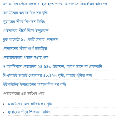
ডন জামিন পেলে তদন্ত ব্যাহত হতে পারে, আদালতে সিআইডির আবেদন
অলটেক্সের অস্বাভাবিক দর বৃদ্ধি
লুজারের শীর্ষে পিপলস লিজিং
গেইনারের শীর্ষে নিটল ইন্স্যুরেন্স
ব্লক মার্কেটে ৬২ কোটি টাকার লেনদেন
লেনদেনের শীর্ষে শার্প ইন্ড্রাস্ট্রিজ
শেয়ারবাজারে পতনে সপ্তাহ শুরু
৭ কার্যদিবসে শেয়ারদর ২৪.৬৪% উল্লম্ফন, কারণ জানে না কোম্পানি
পিএসআই ছাড়াই শেয়ারদর ৪০.৪২% বৃদ্ধি, বাড়ছে ঝুঁকির শঙ্কা
ইউনাইটেড ইন্স্যুরেন্সের অস্বাভাবিক দর বৃদ্ধি
ইসলামী ইন্স্যুরেন্সের ইপিএস বেড়েছে ৩০ শতাংশ
শেয়ারবাজার এর সর্বশেষ খবর
৩১ হাজার ৫০০ কোটি টাকার এলআইসি শেয়ার বিক্রি করল মোদী সরকার
অলটেক্সের অস্বাভাবিক দর বৃদ্ধি
ঋণের জট কাটলেও নতুন জাহাজ পেতে আরও তিন বছর, বহরে এখনো মাত্র
লুজারের শীর্ষে পিপলস লিজিং
৭ জাহাজ