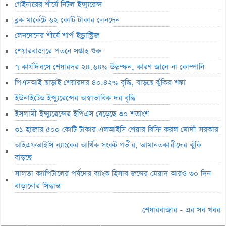
গেইনারের শীর্ষে নিটল ইন্স্যুরেন্স
গ্যাসসংকটে বিদেশি ক্রেতাদের উদ্বেগ, ঝুঁকিতে নতুন রপ্তানি আদেশ
ব্লক মার্কেটে ৬২ কোটি টাকার লেনদেন
আইএফআইসি ব্যাংকের আর্থিক সংকট গভীর, আমানতকারীদের ঝুঁকি বাড়ছে
লেনদেনের শীর্ষে শার্প ইন্ড্রাস্ট্রিজ
সালতা ক্যাপিটালের পর্ষদের ব্যাংক হিসাব জব্দের মেয়াদ আরও ৩০ দিন
শেয়ারবাজারে পতনে সপ্তাহ শুরু
বাড়ানোর সিদ্ধান্ত
৭ কার্যদিবসে শেয়ারদর ২৪.৬৪% উল্লম্ফন, কারণ জানে না কোম্পানি
হোয়াইট হাউসের বলরুম প্রকল্প স্থগিত, সুপ্রিম কোর্টে যাচ্ছেন ট্রাম্প
পিএসআই ছাড়াই শেয়ারদর ৪০.৪২% বৃদ্ধি, বাড়ছে ঝুঁকির শঙ্কা
সাকিবের ফেরা নিয়ে কঠোর অবস্থানে ক্রীড়া প্রতিমন্ত্রী
ইউনাইটেড ইন্স্যুরেন্সের অস্বাভাবিক দর বৃদ্ধি
ইসলামী ইন্স্যুরেন্সের ইপিএস বেড়েছে ৩০ শতাংশ
ইনফান্তিনোর পদত্যাগ দাবি করল নরওয়ে ফুটবল ফেডারেশন
৩১ হাজার ৫০০ কোটি টাকার এলআইসি শেয়ার বিক্রি করল মোদী সরকার
অস্কারের প্রাথমিক দৌড়ে পাকিস্তানের ‘মেরা লিয়ারি’
আইএফআইসি ব্যাংকের আর্থিক সংকট গভীর, আমানতকারীদের ঝুঁকি
হাতে আঘাত পেয়ে হাসপাতালে ভর্তি মিঠুন চক্রবর্তী
বাড়ছে
৪ দুর্বল আর্থিক প্রতিষ্ঠানে আজ প্রশাসক নিয়োগ, ভেঙে দেওয়া হবে পর্ষদ
সালতা ক্যাপিটালের পর্ষদের ব্যাংক হিসাব জব্দের মেয়াদ আরও ৩০ দিন
বিনিয়োগকারীরা ফিরে পেল ২ হাজার ৭৮১ কোটি টাকা
বাড়ানোর সিদ্ধান্ত
গত সপ্তাহে ব্লক মার্কেটে ১৮২ কোটি টাকার লেনদেন
শেয়ারবাজার - এর সব খবর
সাপ্তাহিক লেনদেনের ১৯ শতাংশ ১০ কোম্পানির শেয়ারে