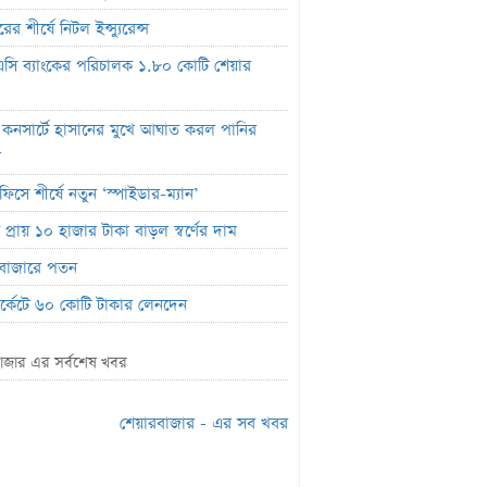
ের শীর্ষে নিটল ইন্স্যুরেন্স
সি ব্যাংকের পরিচালক ১.৮০ কোটি শেয়ার
 কনসার্টে হাসানের মুখে আঘাত করল পানির
ল
ফিসে শীর্ষে নতুন ‘স্পাইডার-ম্যান’
প্রায় ১০ হাজার টাকা বাড়ল স্বর্ণের দাম
বাজারে পতন
মার্কেটে ৬০ কোটি টাকার লেনদেন
র শীর্ষে শার্প ইন্ড্রাস্ট্রিজ
াজার এর সর্বশেষ খবর
লাইফ ইন্স্যুরেন্সের ক্রেডিট রেটিং মান প্রকাশ
ক হিসাব জব্দ ও এলসি সংকটে উৎপাদন বন্ধ:
শেয়ারবাজার - এর সব খবর
লম কোল্ড রোলড
ালে প্রথমবারের মতো ওষুধ রপ্তানি শুরু করল