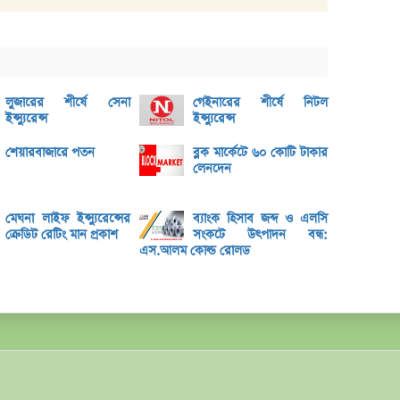
ভেঞ্চা
অ্যাঞ্
বুধবা
১৪ কা
লুজারের শীর্ষে সেনা
গেইনারের শীর্ষে নিটল
৩২% বৃ
ইন্স্যুরেন্স
ইন্স্যুরেন্স
‘রাজন
শেয়ারবাজারে পতন
ব্লক মার্কেটে ৬০ কোটি টাকার
নিয়েছি
লেনদেন
মূল্য
মেঘনা লাইফ ইন্স্যুরেন্সের
ব্যাংক হিসাব জব্দ ও এলসি
লুজারে
ক্রেডিট রেটিং মান প্রকাশ
সংকটে উৎপাদন বন্ধ:
এস.আলম কোল্ড রোলড
গেইনারে
ব্লক 
বৃহস্প
লেনদে
বৃহস্