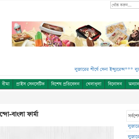
লুজারের শীর্ষে সেনা ইন্স্যুরেন্স***
লুজারের শীর
বীমা
প্রাইস সেনসেটিভ
বিশেষ প্রতিবেদন
খেলাধূলা
বিনোদন
অন্যান
্দো-বাংলা ফার্মা
সর্বশে
লুজারের
লুজারের