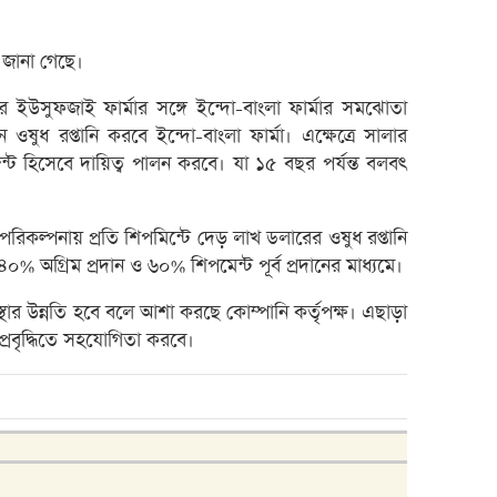
রেনাট
জিবিবি
য জানা গেছে।
ন্যাশ
 ইউসুফজাই ফার্মার সঙ্গে ইন্দো-বাংলা ফার্মার সমঝোতা
লেনদে
ওষুধ রপ্তানি করবে ইন্দো-বাংলা ফার্মা। এক্ষেত্রে সালার
ন্ট হিসেবে দায়িত্ব পালন করবে। যা ১৫ বছর পর্যন্ত বলবৎ
জুলাই
হিসাব
মাধুরী
কল্পনায় প্রতি শিপমিন্টে দেড় লাখ ডলারের ওষুধ রপ্তানি
৪০% অগ্রিম প্রদান ও ৬০% শিপমেন্ট পূর্ব প্রদানের মাধ্যমে।
পাঁচ 
টাকা 
্থার উন্নতি হবে বলে আশা করছে কোম্পানি কর্তৃপক্ষ। এছাড়া
া প্রবৃদ্ধিতে সহযোগিতা করবে।
২৭১ ক
ভবিষ্য
পাঁচ 
লাইফ 
দেউলিয়