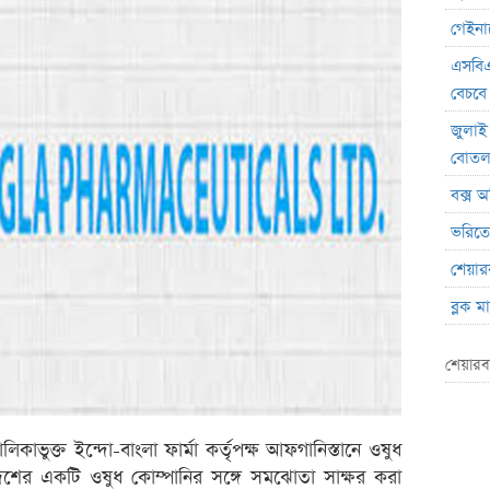
গেইনার
এসবিএ
বেচবে
জুলাই
বোত
বক্স অ
ভরিতে 
শেয়ার
ব্লক 
লেনদেনে
শেয়ারব
মেঘনা 
ব্যাং
এস.আ
কাভুক্ত ইন্দো-বাংলা ফার্মা কর্তৃপক্ষ আফগানিস্তানে ওষুধ
 দেশের একটি ওষুধ কোম্পানির সঙ্গে সমঝোতা সাক্ষর করা
পর্তুগ