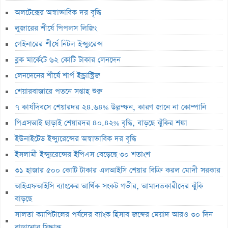
৩১ হাজার ৫০০ কোটি টাকার এলআইসি শেয়ার বিক্রি করল মোদী সরকার
অলটেক্সের অস্বাভাবিক দর বৃদ্ধি
ঋণের জট কাটলেও নতুন জাহাজ পেতে আরও তিন বছর, বহরে এখনো মাত্র
লুজারের শীর্ষে পিপলস লিজিং
৭ জাহাজ
গেইনারের শীর্ষে নিটল ইন্স্যুরেন্স
গ্যাসসংকটে বিদেশি ক্রেতাদের উদ্বেগ, ঝুঁকিতে নতুন রপ্তানি আদেশ
ব্লক মার্কেটে ৬২ কোটি টাকার লেনদেন
আইএফআইসি ব্যাংকের আর্থিক সংকট গভীর, আমানতকারীদের ঝুঁকি বাড়ছে
লেনদেনের শীর্ষে শার্প ইন্ড্রাস্ট্রিজ
সালতা ক্যাপিটালের পর্ষদের ব্যাংক হিসাব জব্দের মেয়াদ আরও ৩০ দিন
শেয়ারবাজারে পতনে সপ্তাহ শুরু
বাড়ানোর সিদ্ধান্ত
৭ কার্যদিবসে শেয়ারদর ২৪.৬৪% উল্লম্ফন, কারণ জানে না কোম্পানি
হোয়াইট হাউসের বলরুম প্রকল্প স্থগিত, সুপ্রিম কোর্টে যাচ্ছেন ট্রাম্প
পিএসআই ছাড়াই শেয়ারদর ৪০.৪২% বৃদ্ধি, বাড়ছে ঝুঁকির শঙ্কা
সাকিবের ফেরা নিয়ে কঠোর অবস্থানে ক্রীড়া প্রতিমন্ত্রী
ইউনাইটেড ইন্স্যুরেন্সের অস্বাভাবিক দর বৃদ্ধি
ইসলামী ইন্স্যুরেন্সের ইপিএস বেড়েছে ৩০ শতাংশ
ইনফান্তিনোর পদত্যাগ দাবি করল নরওয়ে ফুটবল ফেডারেশন
৩১ হাজার ৫০০ কোটি টাকার এলআইসি শেয়ার বিক্রি করল মোদী সরকার
অস্কারের প্রাথমিক দৌড়ে পাকিস্তানের ‘মেরা লিয়ারি’
আইএফআইসি ব্যাংকের আর্থিক সংকট গভীর, আমানতকারীদের ঝুঁকি
হাতে আঘাত পেয়ে হাসপাতালে ভর্তি মিঠুন চক্রবর্তী
বাড়ছে
৪ দুর্বল আর্থিক প্রতিষ্ঠানে আজ প্রশাসক নিয়োগ, ভেঙে দেওয়া হবে পর্ষদ
সালতা ক্যাপিটালের পর্ষদের ব্যাংক হিসাব জব্দের মেয়াদ আরও ৩০ দিন
বিনিয়োগকারীরা ফিরে পেল ২ হাজার ৭৮১ কোটি টাকা
বাড়ানোর সিদ্ধান্ত