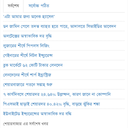
সর্বশেষ
সর্বোচ্চ পঠিত
‘এটা আমার জন্য অনেক হ্যাসেল’
ডন জামিন পেলে তদন্ত ব্যাহত হতে পারে, আদালতে সিআইডির আবেদন
অলটেক্সের অস্বাভাবিক দর বৃদ্ধি
লুজারের শীর্ষে পিপলস লিজিং
গেইনারের শীর্ষে নিটল ইন্স্যুরেন্স
ব্লক মার্কেটে ৬২ কোটি টাকার লেনদেন
লেনদেনের শীর্ষে শার্প ইন্ড্রাস্ট্রিজ
শেয়ারবাজারে পতনে সপ্তাহ শুরু
৭ কার্যদিবসে শেয়ারদর ২৪.৬৪% উল্লম্ফন, কারণ জানে না কোম্পানি
পিএসআই ছাড়াই শেয়ারদর ৪০.৪২% বৃদ্ধি, বাড়ছে ঝুঁকির শঙ্কা
ইউনাইটেড ইন্স্যুরেন্সের অস্বাভাবিক দর বৃদ্ধি
ইসলামী ইন্স্যুরেন্সের ইপিএস বেড়েছে ৩০ শতাংশ
শেয়ারবাজার এর সর্বশেষ খবর