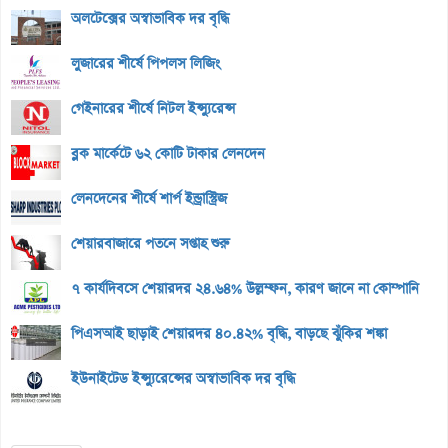
অলটেক্সের অস্বাভাবিক দর বৃদ্ধি
লুজারের শীর্ষে পিপলস লিজিং
গেইনারের শীর্ষে নিটল ইন্স্যুরেন্স
ব্লক মার্কেটে ৬২ কোটি টাকার লেনদেন
লেনদেনের শীর্ষে শার্প ইন্ড্রাস্ট্রিজ
শেয়ারবাজারে পতনে সপ্তাহ শুরু
৭ কার্যদিবসে শেয়ারদর ২৪.৬৪% উল্লম্ফন, কারণ জানে না কোম্পানি
পিএসআই ছাড়াই শেয়ারদর ৪০.৪২% বৃদ্ধি, বাড়ছে ঝুঁকির শঙ্কা
ইউনাইটেড ইন্স্যুরেন্সের অস্বাভাবিক দর বৃদ্ধি