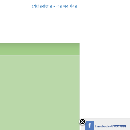
সূচক বাড়লেও লেনদেনে পতন
শেয়ারবাজার - এর সব খবর
র শীর্ষে রিং-শাইন
র শীর্ষে সেন্ট্রাল ইন্স্যুরেন্স
মার্কেটে ৩৬ কোটি টাকার লেনদেন
তিবার পদ্মা ইসলামী লাইফ ইন্স্যুরেন্সের
ন বন্ধ
পতিবার লেনদেনে ফিরবে ইউসিবি
নের শীর্ষে একমি পেস্টিসাইডস
 পেট্রোলিয়ামের চেয়ারম্যান হলেন ড. এম.
ির লেনদেন বন্ধ
জিংয়ের স্পটে লেনদেন শুরু
দিত মূলধন দ্বিগুণ করলো ব্যাংক এশিয়া
লি ইন্স্যুরেন্সের ক্রেডিট রেটিং মান প্রকাশ
Facebook-এ ফলো করুন