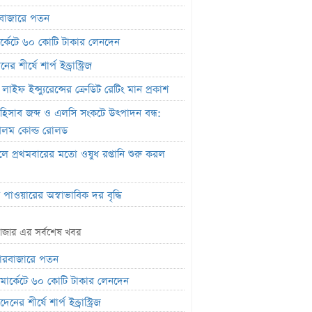
বাজারে পতন
মার্কেটে ৬০ কোটি টাকার লেনদেন
র শীর্ষে শার্প ইন্ড্রাস্ট্রিজ
লাইফ ইন্স্যুরেন্সের ক্রেডিট রেটিং মান প্রকাশ
ক হিসাব জব্দ ও এলসি সংকটে উৎপাদন বন্ধ:
লম কোল্ড রোলড
ালে প্রথমবারের মতো ওষুধ রপ্তানি শুরু করল
া
 পাওয়ারের অস্বাভাবিক দর বৃদ্ধি
নাল ফিডের লোকসান বেড়েছে ১০ শতাংশ
াজার এর সর্বশেষ খবর
নে ফিরেছে ইউসিবি
ারবাজারে পতন
য়ে শেয়ারবাজারে কমেছে প্রায় ২৩ হাজার বিও
ক মার্কেটে ৬০ কোটি টাকার লেনদেন
েনের শীর্ষে শার্প ইন্ড্রাস্ট্রিজ
র কোটি টাকার সম্পত্তি বিক্রি