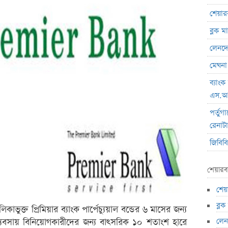
শেয়ার
ব্লক 
লেনদেনে
মেঘনা 
ব্যাং
এস.আ
পর্তুগ
রেনাট
জিবিবি
ন্যাশ
শেয়ারব
লেনদে
শেয়
জুলাই
ব্ল
হিসাব
াভুক্ত প্রিমিয়ার ব্যাংক পার্পেচ্যুয়াল বন্ডের ৬ মাসের জন্য
লেনদ
যবসায় বিনিয়োগকারীদের জন্য বাৎসরিক ১০ শতাংশ হারে
মাধুরী