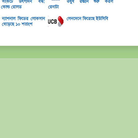
মূল্য
সংকটে উৎপাদন বন্ধ:
ওষুধ রপ্তানি শুরু করল
কোল্ড রোলড
রেনাটা
লুজারে
ন্যাশনাল ফিডের লোকসান
লেনদেনে ফিরেছে ইউসিবি
গেইনারে
বেড়েছে ১০ শতাংশ
ব্লক 
বৃহস্প
লেনদে
বৃহস্
লেনদে
মেঘনা
তামিম
ইউসিব
বে-লি
অনুমো
কর্ণফু