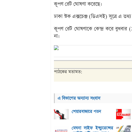
কূপণ রেট ঘোষণা করেছে।
ঢাকা স্টক এক্সচেঞ্জ (ডিএসই) সূত্রে এ তথ্
কূপণ রেট ঘোষণাকে কেন্দ্র করে বুধবার 
না।
পাঠকের মতামত:
এ বিভাগের অন্যান্য সংবাদ
শেয়ারবাজারে পতন
মেঘনা লাইফ ইন্স্যুরেন্সের