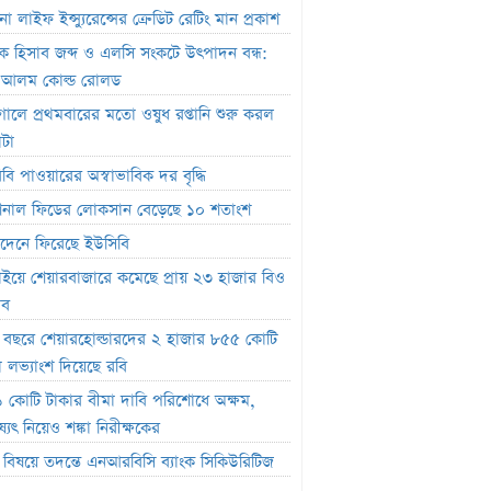
া লাইফ ইন্স্যুরেন্সের ক্রেডিট রেটিং মান প্রকাশ
বছরে শেয়ারহোল্ডারদের ২ হাজার ৮৫৫ কোটি
াংক হিসাব জব্দ ও এলসি সংকটে উৎপাদন বন্ধ:
লভ্যাংশ দিয়েছে রবি
.আলম কোল্ড রোলড
োটি টাকার বীমা দাবি পরিশোধে অক্ষম,
তুগালে প্রথমবারের মতো ওষুধ রপ্তানি শুরু করল
ৎ নিয়েও শঙ্কা নিরীক্ষকের
াটা
বিষয়ে তদন্তে এনআরবিসি ব্যাংক সিকিউরিটিজ
িবি পাওয়ারের অস্বাভাবিক দর বৃদ্ধি
ফান্ড থেকে ২,৩৬৭ কোটি টাকা লোপাট,
াশনাল ফিডের লোকসান বেড়েছে ১০ শতাংশ
ার দ্বারপ্রান্তে ফারইস্ট ইসলামী লাইফ
দেনে ফিরেছে ইউসিবি
র ক্যাপিটাল ফান্ডে একাধিক অনিয়ম, এক্স
াইয়ে শেয়ারবাজারে কমেছে প্রায় ২৩ হাজার বিও
জেলের কাছে বিএসইসির ব্যাখ্যা তলব
াব
র শেয়ারবাজার বন্ধ
চ বছরে শেয়ারহোল্ডারদের ২ হাজার ৮৫৫ কোটি
র্যদিবসে সোনারগাঁও টেক্সটাইলের শেয়ারদর
া লভ্যাংশ দিয়েছে রবি
দ্ধি
 কোটি টাকার বীমা দাবি পরিশোধে অক্ষম,
ৈতিক ক্ষমতা দেখিয়ে আমার কাজ কেড়ে
্যৎ নিয়েও শঙ্কা নিরীক্ষকের
ল বান্ধবী’
চ বিষয়ে তদন্তে এনআরবিসি ব্যাংক সিকিউরিটিজ