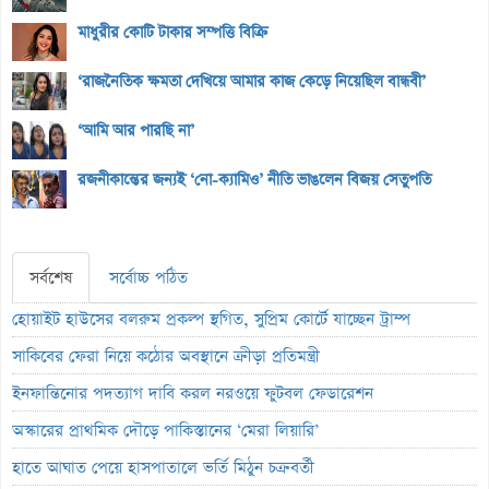
মাধুরীর কোটি টাকার সম্পত্তি বিক্রি
‘রাজনৈতিক ক্ষমতা দেখিয়ে আমার কাজ কেড়ে নিয়েছিল বান্ধবী’
‘আমি আর পারছি না’
রজনীকান্তের জন্যই ‘নো-ক্যামিও’ নীতি ভাঙলেন বিজয় সেতুপতি
সর্বশেষ
সর্বোচ্চ পঠিত
হোয়াইট হাউসের বলরুম প্রকল্প স্থগিত, সুপ্রিম কোর্টে যাচ্ছেন ট্রাম্প
সাকিবের ফেরা নিয়ে কঠোর অবস্থানে ক্রীড়া প্রতিমন্ত্রী
ইনফান্তিনোর পদত্যাগ দাবি করল নরওয়ে ফুটবল ফেডারেশন
অস্কারের প্রাথমিক দৌড়ে পাকিস্তানের ‘মেরা লিয়ারি’
হাতে আঘাত পেয়ে হাসপাতালে ভর্তি মিঠুন চক্রবর্তী