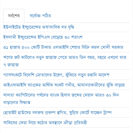
সর্বশেষ
সর্বোচ্চ পঠিত
ইউনাইটেড ইন্স্যুরেন্সের অস্বাভাবিক দর বৃদ্ধি
ইসলামী ইন্স্যুরেন্সের ইপিএস বেড়েছে ৩০ শতাংশ
৩১ হাজার ৫০০ কোটি টাকার এলআইসি শেয়ার বিক্রি করল মোদী সরকার
ঋণের জট কাটলেও নতুন জাহাজ পেতে আরও তিন বছর, বহরে এখনো মাত্র
৭ জাহাজ
গ্যাসসংকটে বিদেশি ক্রেতাদের উদ্বেগ, ঝুঁকিতে নতুন রপ্তানি আদেশ
আইএফআইসি ব্যাংকের আর্থিক সংকট গভীর, আমানতকারীদের ঝুঁকি বাড়ছে
সালতা ক্যাপিটালের পর্ষদের ব্যাংক হিসাব জব্দের মেয়াদ আরও ৩০ দিন
বাড়ানোর সিদ্ধান্ত
হোয়াইট হাউসের বলরুম প্রকল্প স্থগিত, সুপ্রিম কোর্টে যাচ্ছেন ট্রাম্প
সাকিবের ফেরা নিয়ে কঠোর অবস্থানে ক্রীড়া প্রতিমন্ত্রী
ইনফান্তিনোর পদত্যাগ দাবি করল নরওয়ে ফুটবল ফেডারেশন