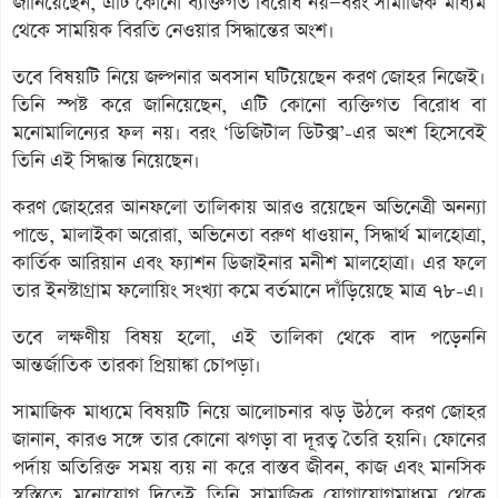
জানিয়েছেন, এটি কোনো ব্যক্তিগত বিরোধ নয়—বরং সামাজিক মাধ্যম
থেকে সাময়িক বিরতি নেওয়ার সিদ্ধান্তের অংশ।
তবে বিষয়টি নিয়ে জল্পনার অবসান ঘটিয়েছেন করণ জোহর নিজেই।
তিনি স্পষ্ট করে জানিয়েছেন, এটি কোনো ব্যক্তিগত বিরোধ বা
মনোমালিন্যের ফল নয়। বরং ‘ডিজিটাল ডিটক্স’-এর অংশ হিসেবেই
তিনি এই সিদ্ধান্ত নিয়েছেন।
করণ জোহরের আনফলো তালিকায় আরও রয়েছেন অভিনেত্রী অনন্যা
পান্ডে, মালাইকা অরোরা, অভিনেতা বরুণ ধাওয়ান, সিদ্ধার্থ মালহোত্রা,
কার্তিক আরিয়ান এবং ফ্যাশন ডিজাইনার মনীশ মালহোত্রা। এর ফলে
তার ইনস্টাগ্রাম ফলোয়িং সংখ্যা কমে বর্তমানে দাঁড়িয়েছে মাত্র ৭৮-এ।
তবে লক্ষণীয় বিষয় হলো, এই তালিকা থেকে বাদ পড়েননি
আন্তর্জাতিক তারকা প্রিয়াঙ্কা চোপড়া।
সামাজিক মাধ্যমে বিষয়টি নিয়ে আলোচনার ঝড় উঠলে করণ জোহর
জানান, কারও সঙ্গে তার কোনো ঝগড়া বা দূরত্ব তৈরি হয়নি। ফোনের
পর্দায় অতিরিক্ত সময় ব্যয় না করে বাস্তব জীবন, কাজ এবং মানসিক
স্বস্তিতে মনোযোগ দিতেই তিনি সামাজিক যোগাযোগমাধ্যম থেকে