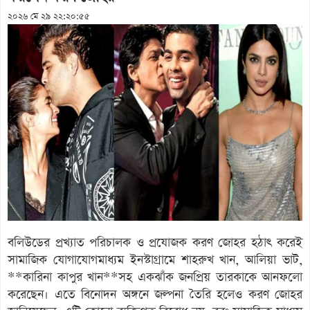
২০২৬ মে ২৯ ২২:২০:৫৫
বলিউডের প্রখ্যাত পরিচালক ও প্রযোজক করণ জোহর হঠাৎ করেই
সামাজিক যোগাযোগমাধ্যম ইনস্টাগ্রামে শাহরুখ খান, আলিয়া ভাট,
**কারিনা কাপুর খান**সহ একঝাঁক জনপ্রিয় তারকাকে আনফলো
করেছেন। এতে বিনোদন অঙ্গনে জল্পনা তৈরি হলেও করণ জোহর