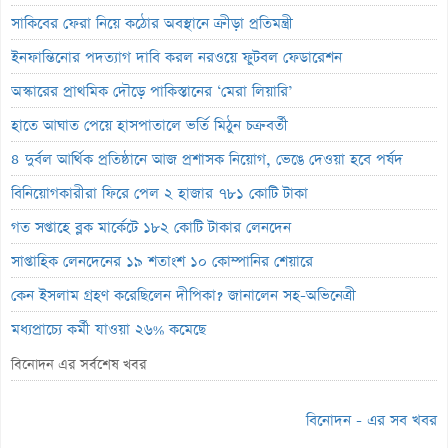
সাকিবের ফেরা নিয়ে কঠোর অবস্থানে ক্রীড়া প্রতিমন্ত্রী
ইনফান্তিনোর পদত্যাগ দাবি করল নরওয়ে ফুটবল ফেডারেশন
অস্কারের প্রাথমিক দৌড়ে পাকিস্তানের ‘মেরা লিয়ারি’
হাতে আঘাত পেয়ে হাসপাতালে ভর্তি মিঠুন চক্রবর্তী
৪ দুর্বল আর্থিক প্রতিষ্ঠানে আজ প্রশাসক নিয়োগ, ভেঙে দেওয়া হবে পর্ষদ
বিনিয়োগকারীরা ফিরে পেল ২ হাজার ৭৮১ কোটি টাকা
গত সপ্তাহে ব্লক মার্কেটে ১৮২ কোটি টাকার লেনদেন
সাপ্তাহিক লেনদেনের ১৯ শতাংশ ১০ কোম্পানির শেয়ারে
কেন ইসলাম গ্রহণ করেছিলেন দীপিকা? জানালেন সহ-অভিনেত্রী
মধ্যপ্রাচ্যে কর্মী যাওয়া ২৬% কমেছে
স্বর্ণ খাতকে আনুষ্ঠানিক শিল্পে আনতে নতুন নীতিমালা
বিনোদন এর সর্বশেষ খবর
এসআইবিএল থেকেও প্রশাসক প্রত্যাহার
বিনোদন - এর সব খবর
৮০০ কোটি টাকার বন্ড জালিয়াতি তদন্তে সিআইডি