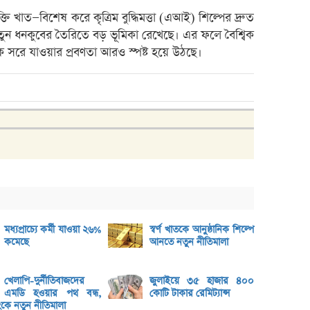
বক্স অ
্তি খাত—বিশেষ করে কৃত্রিম বুদ্ধিমত্তা (এআই) শিল্পের দ্রুত
ভরিতে 
—নতুন ধনকুবের তৈরিতে বড় ভূমিকা রেখেছে। এর ফলে বৈশ্বিক
দিকে সরে যাওয়ার প্রবণতা আরও স্পষ্ট হয়ে উঠছে।
শেয়ার
ব্লক 
লেনদেনে
মেঘনা 
ব্যাং
এস.আ
পর্তুগ
রেনাট
জিবিবি
মধ্যপ্রাচ্যে কর্মী যাওয়া ২৬%
স্বর্ণ খাতকে আনুষ্ঠানিক শিল্পে
কমেছে
আনতে নতুন নীতিমালা
ন্যাশ
লেনদে
খেলাপি-দুর্নীতিবাজদের
জুলাইয়ে ৩৫ হাজার ৪০০
এমডি হওয়ার পথ বন্ধ,
কোটি টাকার রেমিট্যান্স
জুলাই
্যাংকে নতুন নীতিমালা