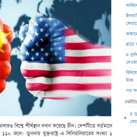
সাকিবে
ইনফান
ফেডা
অস্কার
হাতে 
৪ দুর্
দেওয়া
বিনিয়
টাকা
গত সপ
সাপ্ত
অর্থনীত
শেয়ার
৪ দ
কেন ই
ভেঙ
আবারও বিশ্বে শীর্ষস্থান দখল করেছে চীন। দেশটিতে বর্তমানে
অভিনেত
র ১১০ জনে। তুলনায় যুক্তরাষ্ট্র–এ বিলিয়নিয়ারের সংখ্যা ১