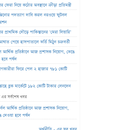
র ফেরা নিয়ে কঠোর অবস্থানে ক্রীড়া প্রতিমন্ত্রী
্তিনোর পদত্যাগ দাবি করল নরওয়ে ফুটবল
রেশন
ের প্রাথমিক দৌড়ে পাকিস্তানের ‘মেরা লিয়ারি’
আঘাত পেয়ে হাসপাতালে ভর্তি মিঠুন চক্রবর্তী
বল আর্থিক প্রতিষ্ঠানে আজ প্রশাসক নিয়োগ, ভেঙে
 হবে পর্ষদ
োগকারীরা ফিরে পেল ২ হাজার ৭৮১ কোটি
্তাহে ব্লক মার্কেটে ১৮২ কোটি টাকার লেনদেন
াহিক লেনদেনের ১৯ শতাংশ ১০ কোম্পানির
ি এর সর্বশেষ খবর
ে
ুর্বল আর্থিক প্রতিষ্ঠানে আজ প্রশাসক নিয়োগ,
সলাম গ্রহণ করেছিলেন দীপিকা? জানালেন সহ-
ে দেওয়া হবে পর্ষদ
্রী
অর্থনীতি - এর সব খবর