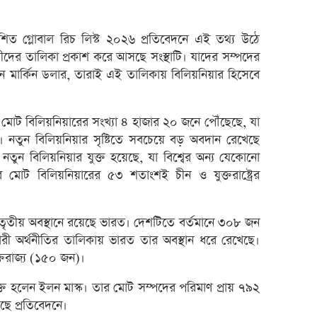
মধ্যপ্
স্বর্ণ
্রকাশিত গ্লোবাল রিচ লিস্ট ২০২৬ প্রতিবেদনে এই তথ্য উঠে
এসআইব
নীদের তালিকা প্রকাশ করে আসছে সংস্থাটি। যাদের সম্পদের
৮০০ ক
 মার্কিন ডলার, তারাই এই তালিকায় বিলিয়নিয়ার হিসেবে
সাপ্তা
সাপ্তা
ানে মোট বিলিয়নিয়ারের সংখ্যা ৪ হাজার ২০ জনে পৌঁছেছে, যা
তুন বিলিয়নিয়ার সৃষ্টিতে সবচেয়ে বড় অবদান রেখেছে
ডিএসই
 বিলিয়নিয়ার যুক্ত হয়েছে, যা বিশ্বের অন্য যেকোনো
লুজারের
বের মোট বিলিয়নিয়ারের ৫৩ শতাংশই চীন ও যুক্তরাষ্ট্রের
লুজারের
গেইনার
য় তৃতীয় অবস্থানে রয়েছে ভারত। দেশটিতে বর্তমানে ৩০৮ জন
টিকারী অর্থনীতির তালিকায় ভারত তার অবস্থান ধরে রেখেছে।
এসবিএ
্তরাজ্য (১৫০ জন)।
বেচবে
জুলাই
যক্তি হলেন ইলন মাস্ক। তার মোট সম্পদের পরিমাণ প্রায় ৭৯২
বোত
েছে প্রতিবেদনে।