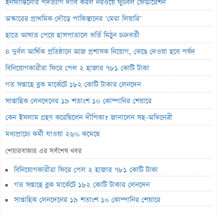
ইনফান্তিনোর পদত্যাগ দাবি করল নরওয়ে ফুটবল ফেডারেশন
অস্কারের প্রাথমিক দৌড়ে পাকিস্তানের ‘মেরা লিয়ারি’
হাতে আঘাত পেয়ে হাসপাতালে ভর্তি মিঠুন চক্রবর্তী
৪ দুর্বল আর্থিক প্রতিষ্ঠানে আজ প্রশাসক নিয়োগ, ভেঙে দেওয়া হবে পর্ষদ
বিনিয়োগকারীরা ফিরে পেল ২ হাজার ৭৮১ কোটি টাকা
গত সপ্তাহে ব্লক মার্কেটে ১৮২ কোটি টাকার লেনদেন
সাপ্তাহিক লেনদেনের ১৯ শতাংশ ১০ কোম্পানির শেয়ারে
কেন ইসলাম গ্রহণ করেছিলেন দীপিকা? জানালেন সহ-অভিনেত্রী
মধ্যপ্রাচ্যে কর্মী যাওয়া ২৬% কমেছে
স্বর্ণ খাতকে আনুষ্ঠানিক শিল্পে আনতে নতুন নীতিমালা
শেয়ারবাজার এর সর্বশেষ খবর
এসআইবিএল থেকেও প্রশাসক প্রত্যাহার
বিনিয়োগকারীরা ফিরে পেল ২ হাজার ৭৮১ কোটি টাকা
৮০০ কোটি টাকার বন্ড জালিয়াতি তদন্তে সিআইডি
গত সপ্তাহে ব্লক মার্কেটে ১৮২ কোটি টাকার লেনদেন
সাপ্তাহিক লুজারের শীর্ষে এস আলম কোল্ড রোল্ড স্টিল
সাপ্তাহিক লেনদেনের ১৯ শতাংশ ১০ কোম্পানির শেয়ারে
সাপ্তাহিক গেইনারের শীর্ষে ফারইস্ট ফাইন্যান্স