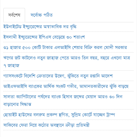
সর্বশেষ
সর্বোচ্চ পঠিত
ইউনাইটেড ইন্স্যুরেন্সের অস্বাভাবিক দর বৃদ্ধি
ইসলামী ইন্স্যুরেন্সের ইপিএস বেড়েছে ৩০ শতাংশ
৩১ হাজার ৫০০ কোটি টাকার এলআইসি শেয়ার বিক্রি করল মোদী সরকার
ঋণের জট কাটলেও নতুন জাহাজ পেতে আরও তিন বছর, বহরে এখনো মাত্র
৭ জাহাজ
গ্যাসসংকটে বিদেশি ক্রেতাদের উদ্বেগ, ঝুঁকিতে নতুন রপ্তানি আদেশ
আইএফআইসি ব্যাংকের আর্থিক সংকট গভীর, আমানতকারীদের ঝুঁকি বাড়ছে
সালতা ক্যাপিটালের পর্ষদের ব্যাংক হিসাব জব্দের মেয়াদ আরও ৩০ দিন
বাড়ানোর সিদ্ধান্ত
হোয়াইট হাউসের বলরুম প্রকল্প স্থগিত, সুপ্রিম কোর্টে যাচ্ছেন ট্রাম্প
সাকিবের ফেরা নিয়ে কঠোর অবস্থানে ক্রীড়া প্রতিমন্ত্রী
ইনফান্তিনোর পদত্যাগ দাবি করল নরওয়ে ফুটবল ফেডারেশন