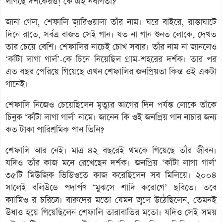
লাগছে দর্শকেরও! কে এই নবাগতা?
জানা গেল, শেফালি জ়ারিওয়ালা তাঁর নাম। ঘরে বাইরে, রাস্তাঘাটে
দিনে রাতে, সর্বত্র বাজত সেই গান। যত না গান শুনত লোকে, দেখত
তার চেয়ে বেশি। শেফালির নাচেই চোখ সবার। তাঁর নাম না জানলেও
‘কাঁটা লাগা গার্ল’-কে চিনে নিয়েছিল গ্রাম-শহরের দর্শক। তার পর
এত বছর পেরিয়ে গিয়েছে এখন শেফালির জনপ্রিয়তা কিন্ত ওই একটা
গানেই।
শেফালি নিজেও চেয়েছিলেন মৃত্যুর আগের দিন পর্যন্ত লোকে তাঁকে
চিনুক ‘কাঁটা লাগা গার্ল’ নামে। জানেন কি ওই জনপ্রিয় গান নাচার জন্য
কত টাকা পারিশ্রমিক পান তিনি?
শেফালি আর নেই। মাত্র ৪২ বছরেই থমকে গিয়েছে তাঁর জীবন।
যদিও তাঁর কাজ মনে রেখেছেন দর্শক। জনপ্রিয় ‘কাঁটা লাগা গার্ল’
৩৫টি মিউজিক ভিডিওতে কাজ করেছিলেন সব মিলিয়ে। ২০০৪
সালেই বলিউডে পদার্পণ ‘মুঝসে শাদি করোগে’ ছবিতে। তবে
ক্যামিও-র চরিত্রে। বারুদের মতো যেমন জ্বলে উঠেছিলেন, তেমনই
উধাও হয়ে গিয়েছিলেন শেফালি তারাবাতির মতো। যদিও সেই সময়