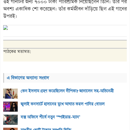
ওই গানটির জন্য ৭০০০ টাকা পারিশ্রমিক নিয়েছিলেন তিনি। তার পর
অবশ্য একাধিক শো করেছেন। তাঁর কর্মজীবন দাঁড়িয়ে ছিল এই গানের
উপরই।
পাঠকের মতামত:
এ বিভাগের অন্যান্য সংবাদ
কেন ইসলাম গ্রহণ করেছিলেন দীপিকা? জানালেন সহ-অভিনেত্রী
জুলাই কনসার্টে হাসানের মুখে আঘাত করল পানির বোতল
বক্স অফিসে শীর্ষে নতুন ‘স্পাইডার-ম্যান’