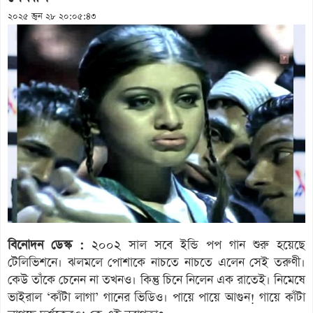
২০২৫ জুন ২৮ ২০:০৫:৪৩
বিনোদন ডেস্ক :
২০০২ সাল সবে ইন্ডি পপ গান শুরু হয়েছে
টেলিভিশনে। ঝলমলে পোশাকে নাচতে নাচতে এলেন সেই তরুণী।
কেউ তাঁকে চেনেন না তখনও। কিন্তু চিনে নিলেন এক রাতেই। নিমেষে
ভাইরাল ‘কাঁটা লাগা’ গানের ভিডিও। পায়ে পায়ে আগুন! গায়ে কাঁটা