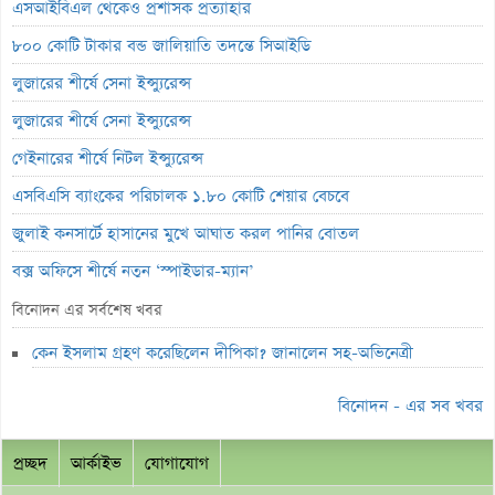
এসআইবিএল থেকেও প্রশাসক প্রত্যাহার
৮০০ কোটি টাকার বন্ড জালিয়াতি তদন্তে সিআইডি
লুজারের শীর্ষে সেনা ইন্স্যুরেন্স
লুজারের শীর্ষে সেনা ইন্স্যুরেন্স
গেইনারের শীর্ষে নিটল ইন্স্যুরেন্স
এসবিএসি ব্যাংকের পরিচালক ১.৮০ কোটি শেয়ার বেচবে
জুলাই কনসার্টে হাসানের মুখে আঘাত করল পানির বোতল
বক্স অফিসে শীর্ষে নতুন ‘স্পাইডার-ম্যান’
ভরিতে প্রায় ১০ হাজার টাকা বাড়ল স্বর্ণের দাম
বিনোদন এর সর্বশেষ খবর
শেয়ারবাজারে পতন
কেন ইসলাম গ্রহণ করেছিলেন দীপিকা? জানালেন সহ-অভিনেত্রী
ব্লক মার্কেটে ৬০ কোটি টাকার লেনদেন
বিনোদন - এর সব খবর
লেনদেনের শীর্ষে শার্প ইন্ড্রাস্ট্রিজ
মেঘনা লাইফ ইন্স্যুরেন্সের ক্রেডিট রেটিং মান প্রকাশ
প্রচ্ছদ
আর্কাইভ
যোগাযোগ