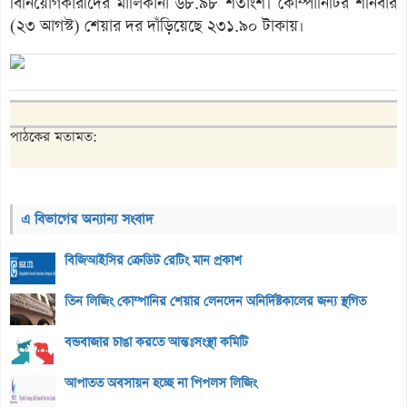
বিনিয়োগকারীদের মালিকানা ৬৮.৯৮ শতাংশ। কোম্পানিটির শনিবার
(২৩ আগস্ট) শেয়ার দর দাঁড়িয়েছে ২৩১.৯০ টাকায়।
পাঠকের মতামত:
এ বিভাগের অন্যান্য সংবাদ
বিজিআইসির ক্রেডিট রেটিং মান প্রকাশ
তিন লিজিং কোম্পানির শেয়ার লেনদেন অনির্দিষ্টকালের জন্য স্থগিত
বন্ডবাজার চাঙা করতে আন্তঃসংস্থা কমিটি
আপাতত অবসায়ন হচ্ছে না পিপলস লিজিং