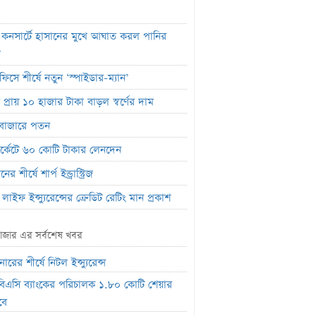
 কনসার্টে হাসানের মুখে আঘাত করল পানির
ল
ফিসে শীর্ষে নতুন ‘স্পাইডার-ম্যান’
প্রায় ১০ হাজার টাকা বাড়ল স্বর্ণের দাম
বাজারে পতন
মার্কেটে ৬০ কোটি টাকার লেনদেন
র শীর্ষে শার্প ইন্ড্রাস্ট্রিজ
লাইফ ইন্স্যুরেন্সের ক্রেডিট রেটিং মান প্রকাশ
ক হিসাব জব্দ ও এলসি সংকটে উৎপাদন বন্ধ:
াজার এর সর্বশেষ খবর
লম কোল্ড রোলড
ারের শীর্ষে নিটল ইন্স্যুরেন্স
ালে প্রথমবারের মতো ওষুধ রপ্তানি শুরু করল
া
িএসি ব্যাংকের পরিচালক ১.৮০ কোটি শেয়ার
বে
 পাওয়ারের অস্বাভাবিক দর বৃদ্ধি