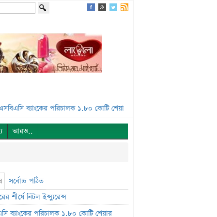
 ব্যাংকের পরিচালক ১.৮০ কোটি শেয়ার বেচবে***
জুলাই কনসার্টে হাসানের 
্য
আরও..
ষ
সর্বোচ্চ পঠিত
ের শীর্ষে নিটল ইন্স্যুরেন্স
সি ব্যাংকের পরিচালক ১.৮০ কোটি শেয়ার