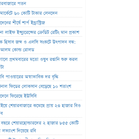
ারবাজারে পতন
নাল ফিডের লোকসান বেড়েছে ১০ শতাংশ
ক মার্কেটে ৬০ কোটি টাকার লেনদেন
নে ফিরেছে ইউসিবি
েনের শীর্ষে শার্প ইন্ড্রাস্ট্রিজ
য়ে শেয়ারবাজারে কমেছে প্রায় ২৩ হাজার বিও
া লাইফ ইন্স্যুরেন্সের ক্রেডিট রেটিং মান প্রকাশ
াংক হিসাব জব্দ ও এলসি সংকটে উৎপাদন বন্ধ:
র কোটি টাকার সম্পত্তি বিক্রি
.আলম কোল্ড রোলড
বছরে শেয়ারহোল্ডারদের ২ হাজার ৮৫৫ কোটি
তুগালে প্রথমবারের মতো ওষুধ রপ্তানি শুরু করল
লভ্যাংশ দিয়েছে রবি
াটা
োটি টাকার বীমা দাবি পরিশোধে অক্ষম,
িবি পাওয়ারের অস্বাভাবিক দর বৃদ্ধি
ৎ নিয়েও শঙ্কা নিরীক্ষকের
াশনাল ফিডের লোকসান বেড়েছে ১০ শতাংশ
বিষয়ে তদন্তে এনআরবিসি ব্যাংক সিকিউরিটিজ
দেনে ফিরেছে ইউসিবি
ফান্ড থেকে ২,৩৬৭ কোটি টাকা লোপাট,
াইয়ে শেয়ারবাজারে কমেছে প্রায় ২৩ হাজার বিও
ার দ্বারপ্রান্তে ফারইস্ট ইসলামী লাইফ
াব
র ক্যাপিটাল ফান্ডে একাধিক অনিয়ম, এক্স
চ বছরে শেয়ারহোল্ডারদের ২ হাজার ৮৫৫ কোটি
জেলের কাছে বিএসইসির ব্যাখ্যা তলব
া লভ্যাংশ দিয়েছে রবি