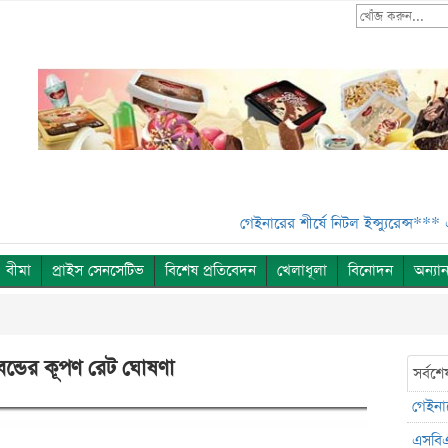
গেইনারের শীর্ষে নিটল ইন্স্যুরেন্স***
এসবিএসি
বীমা
প্রাইস সেনসেটিভ
বিশেষ প্রতিবেদন
খেলাধূলা
বিনোদন
অন্যান
াল বন্ডের কূপণ রেট ঘোষণা
সর্বশে
গেইনার
এসবিএ