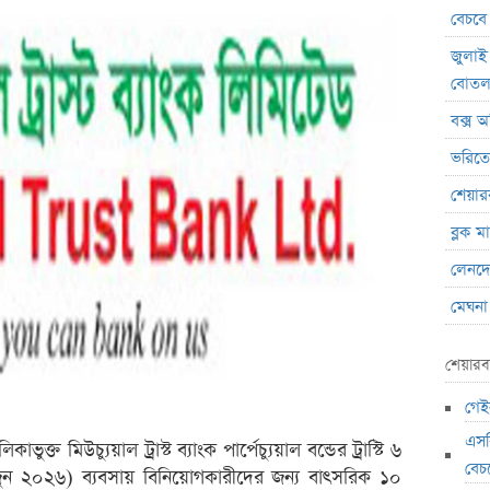
বেচবে
জুলাই
বোত
বক্স অ
ভরিতে 
শেয়ার
ব্লক 
লেনদেনে
মেঘনা 
ব্যাং
শেয়ারব
এস.আ
গেইন
পর্তুগ
রেনাট
এসব
ুক্ত মিউচ্যুয়াল ট্রাস্ট ব্যাংক পার্পেচ্যুয়াল বন্ডের ট্রাস্টি ৬
বেচ
জিবিবি
ুন ২০২৬) ব্যবসায় বিনিয়োগকারীদের জন্য বাৎসরিক ১০