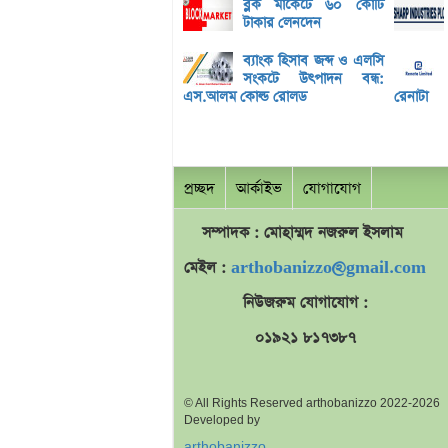
ব্লক মার্কেটে ৬০ কোটি
টাকার লেনদেন
ব্যাংক হিসাব জব্দ ও এলসি
সংকটে উৎপাদন বন্ধ:
এস.আলম কোল্ড রোলড
রেনাটা
প্রচ্ছদ
আর্কাইভ
যোগাযোগ
সম্পাদক : মোহাম্মদ
নজরুল
ইসলাম
মেইল :
arthobanizzo@gmail.com
নিউজরুম যোগাযোগ :
০১৯২১ ৮১৭৩৮৭
© All Rights Reserved arthobanizzo 2022-2026
Developed by
arthobanizzo