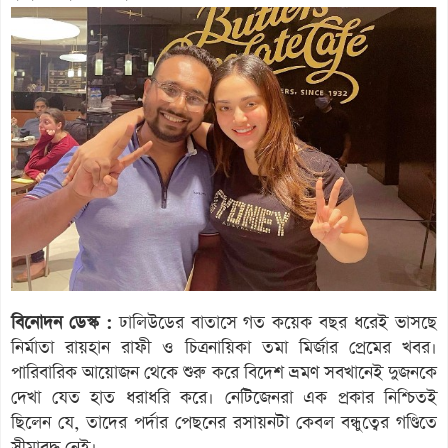
বিনোদন ডেস্ক :
ঢালিউডের বাতাসে গত কয়েক বছর ধরেই ভাসছে
নির্মাতা রায়হান রাফী ও চিত্রনায়িকা তমা মির্জার প্রেমের খবর।
পারিবারিক আয়োজন থেকে শুরু করে বিদেশ ভ্রমণ সবখানেই দুজনকে
দেখা যেত হাত ধরাধরি করে। নেটিজেনরা এক প্রকার নিশ্চিতই
ছিলেন যে, তাদের পর্দার পেছনের রসায়নটা কেবল বন্ধুত্বের গণ্ডিতে
সীমাবদ্ধ নেই।