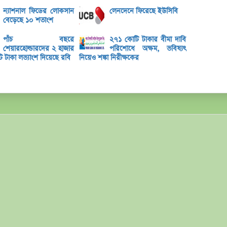
ন্যাশনাল ফিডের লোকসান
লেনদেনে ফিরেছে ইউসিবি
বৃহস্
বেড়েছে ১০ শতাংশ
লেনদে
পাঁচ বছরে
২৭১ কোটি টাকার বীমা দাবি
মেঘনা
শেয়ারহোল্ডারদের ২ হাজার
পরিশোধে অক্ষম, ভবিষ্যৎ
টাকা লভ্যাংশ দিয়েছে রবি
নিয়েও শঙ্কা নিরীক্ষকের
তামিম
ইউসিব
বে-লি
অনুমো
কর্ণফু
‘আমি 
মুনাফা
এক্সি
লুজারে
গেইনা