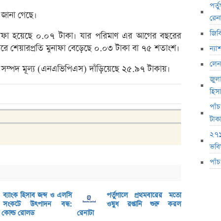
লাইফ 
পর্
য জানা গেছে।
দেউলিয়
রেন
জিব
ভেঞ্চা
ি মুনাফা হয়েছে ০.০৭ টাকা। যার পরিমাণ এর আগের বছরের
অ্যাঞ্
 শেয়ারপ্রতি মুনাফা বেড়েছে ০.০৩ টাকা বা ৭৫ শতাংশ।
ন্য
বুধবা
লেন
িট সম্পদ মূল্য (এনএভিপিএস) দাঁড়িয়েছে ২৫.৯৭ টাকায়।
জুল
১৪ কা
হিস
৩২% বৃ
পাঁ
‘রাজন
টাক
নিয়েছি
২৭১
মূল্য
ভবিষ
লুজারে
পাঁ
গেইনারে
ব্লক 
ব্যাংক হিসাব জব্দ ও এলসি
পর্তুগালে প্রথমবারের মতো
সংকটে উৎপাদন বন্ধ:
ওষুধ রপ্তানি শুরু করল
বৃহস্প
কোল্ড রোলড
রেনাটা
লেনদে