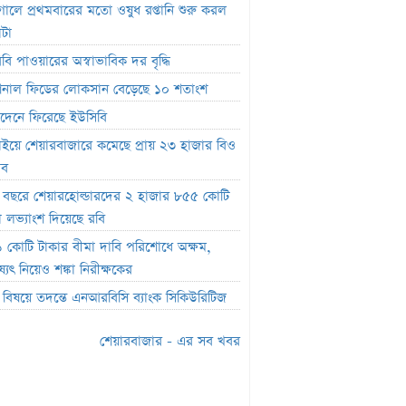
ফান্ড থেকে ২,৩৬৭ কোটি টাকা লোপাট,
তুগালে প্রথমবারের মতো ওষুধ রপ্তানি শুরু করল
ার দ্বারপ্রান্তে ফারইস্ট ইসলামী লাইফ
াটা
িবি পাওয়ারের অস্বাভাবিক দর বৃদ্ধি
র ক্যাপিটাল ফান্ডে একাধিক অনিয়ম, এক্স
জেলের কাছে বিএসইসির ব্যাখ্যা তলব
াশনাল ফিডের লোকসান বেড়েছে ১০ শতাংশ
র শেয়ারবাজার বন্ধ
দেনে ফিরেছে ইউসিবি
াইয়ে শেয়ারবাজারে কমেছে প্রায় ২৩ হাজার বিও
র্যদিবসে সোনারগাঁও টেক্সটাইলের শেয়ারদর
াব
দ্ধি
চ বছরে শেয়ারহোল্ডারদের ২ হাজার ৮৫৫ কোটি
ৈতিক ক্ষমতা দেখিয়ে আমার কাজ কেড়ে
া লভ্যাংশ দিয়েছে রবি
ল বান্ধবী’
 কোটি টাকার বীমা দাবি পরিশোধে অক্ষম,
সূচক বাড়লেও লেনদেনে পতন
্যৎ নিয়েও শঙ্কা নিরীক্ষকের
র শীর্ষে রিং-শাইন
চ বিষয়ে তদন্তে এনআরবিসি ব্যাংক সিকিউরিটিজ
র শীর্ষে সেন্ট্রাল ইন্স্যুরেন্স
শেয়ারবাজার - এর সব খবর
মার্কেটে ৩৬ কোটি টাকার লেনদেন
তিবার পদ্মা ইসলামী লাইফ ইন্স্যুরেন্সের
ন বন্ধ