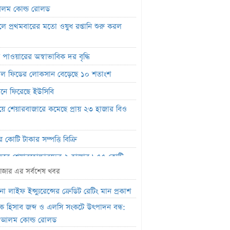
লম কোল্ড রোলড
ালে প্রথমবারের মতো ওষুধ রপ্তানি শুরু করল
া
 পাওয়ারের অস্বাভাবিক দর বৃদ্ধি
নাল ফিডের লোকসান বেড়েছে ১০ শতাংশ
নে ফিরেছে ইউসিবি
য়ে শেয়ারবাজারে কমেছে প্রায় ২৩ হাজার বিও
র কোটি টাকার সম্পত্তি বিক্রি
বছরে শেয়ারহোল্ডারদের ২ হাজার ৮৫৫ কোটি
লভ্যাংশ দিয়েছে রবি
াজার এর সর্বশেষ খবর
োটি টাকার বীমা দাবি পরিশোধে অক্ষম,
া লাইফ ইন্স্যুরেন্সের ক্রেডিট রেটিং মান প্রকাশ
ৎ নিয়েও শঙ্কা নিরীক্ষকের
াংক হিসাব জব্দ ও এলসি সংকটে উৎপাদন বন্ধ:
বিষয়ে তদন্তে এনআরবিসি ব্যাংক সিকিউরিটিজ
.আলম কোল্ড রোলড