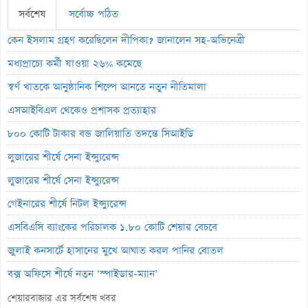
সর্বশেষ
সর্বোচ্চ পঠিত
কেন ইসলাম গ্রহণ করেছিলেন দীপিকা? জানালেন সহ-অভিনেত্রী
মধ্যপ্রাচ্যে কর্মী যাওয়া ২৬% কমেছে
স্বর্ণ খাতকে আনুষ্ঠানিক শিল্পে আনতে নতুন নীতিমালা
এসআইবিএল থেকেও প্রশাসক প্রত্যাহার
৮০০ কোটি টাকার বন্ড জালিয়াতি তদন্তে সিআইডি
লুজারের শীর্ষে সেনা ইন্স্যুরেন্স
লুজারের শীর্ষে সেনা ইন্স্যুরেন্স
গেইনারের শীর্ষে নিটল ইন্স্যুরেন্স
এসবিএসি ব্যাংকের পরিচালক ১.৮০ কোটি শেয়ার বেচবে
জুলাই কনসার্টে হাসানের মুখে আঘাত করল পানির বোতল
বক্স অফিসে শীর্ষে নতুন ‘স্পাইডার-ম্যান’
ভরিতে প্রায় ১০ হাজার টাকা বাড়ল স্বর্ণের দাম
শেয়ারবাজার এর সর্বশেষ খবর