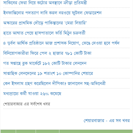
সাকিবের ফেরা নিয়ে কঠোর অবস্থানে ক্রীড়া প্রতিমন্ত্রী
ইনফান্তিনোর পদত্যাগ দাবি করল নরওয়ে ফুটবল ফেডারেশন
অস্কারের প্রাথমিক দৌড়ে পাকিস্তানের ‘মেরা লিয়ারি’
হাতে আঘাত পেয়ে হাসপাতালে ভর্তি মিঠুন চক্রবর্তী
৪ দুর্বল আর্থিক প্রতিষ্ঠানে আজ প্রশাসক নিয়োগ, ভেঙে দেওয়া হবে পর্ষদ
বিনিয়োগকারীরা ফিরে পেল ২ হাজার ৭৮১ কোটি টাকা
গত সপ্তাহে ব্লক মার্কেটে ১৮২ কোটি টাকার লেনদেন
সাপ্তাহিক লেনদেনের ১৯ শতাংশ ১০ কোম্পানির শেয়ারে
কেন ইসলাম গ্রহণ করেছিলেন দীপিকা? জানালেন সহ-অভিনেত্রী
মধ্যপ্রাচ্যে কর্মী যাওয়া ২৬% কমেছে
স্বর্ণ খাতকে আনুষ্ঠানিক শিল্পে আনতে নতুন নীতিমালা
শেয়ারবাজার এর সর্বশেষ খবর
এসআইবিএল থেকেও প্রশাসক প্রত্যাহার
শেয়ারবাজার - এর সব খবর
৮০০ কোটি টাকার বন্ড জালিয়াতি তদন্তে সিআইডি