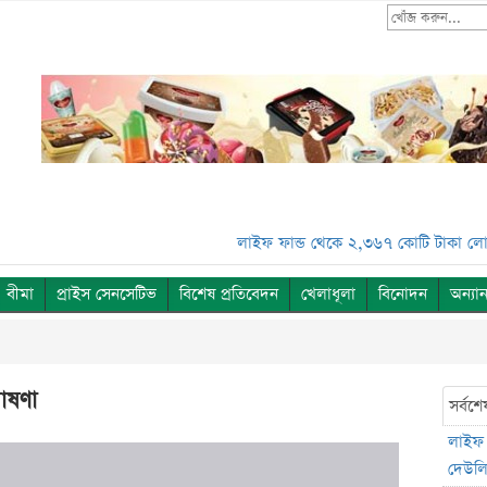
লাইফ ফান্ড থেকে ২,৩৬৭ কোটি টাকা লোপাট, দেউল
বীমা
প্রাইস সেনসেটিভ
বিশেষ প্রতিবেদন
খেলাধূলা
বিনোদন
অন্যান
ঘোষণা
সর্বশে
লাইফ 
দেউলিয়