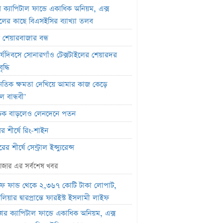
র ক্যাপিটাল ফান্ডে একাধিক অনিয়ম, এক্স
জেলের কাছে বিএসইসির ব্যাখ্যা তলব
র শেয়ারবাজার বন্ধ
র্যদিবসে সোনারগাঁও টেক্সটাইলের শেয়ারদর
দ্ধি
ৈতিক ক্ষমতা দেখিয়ে আমার কাজ কেড়ে
ল বান্ধবী’
সূচক বাড়লেও লেনদেনে পতন
র শীর্ষে রিং-শাইন
র শীর্ষে সেন্ট্রাল ইন্স্যুরেন্স
মার্কেটে ৩৬ কোটি টাকার লেনদেন
াজার এর সর্বশেষ খবর
তিবার পদ্মা ইসলামী লাইফ ইন্স্যুরেন্সের
ফ ফান্ড থেকে ২,৩৬৭ কোটি টাকা লোপাট,
ন বন্ধ
লিয়ার দ্বারপ্রান্তে ফারইস্ট ইসলামী লাইফ
পতিবার লেনদেনে ফিরবে ইউসিবি
্চার ক্যাপিটাল ফান্ডে একাধিক অনিয়ম, এক্স