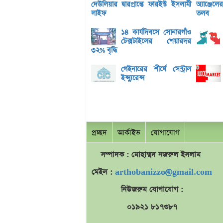
দেউলিয়ার দ্বারপ্রান্তে ফারইস্ট ইসলামী
অ্যাঞ্জেল
লাইফ
তলব
১৪ কার্যদিবসে সোনারগাঁও
টেক্সটাইলের শেয়ারদর
৩২% বৃদ্ধি
গেইনারের শীর্ষে সেন্ট্রাল
ইন্স্যুরেন্স
প্রচ্ছদ
আর্কাইভ
যোগাযোগ
সম্পাদক : মোহাম্মদ
নজরুল
ইসলাম
মেইল :
arthobanizzo@gmail.com
নিউজরুম যোগাযোগ :
০১৯২১ ৮১৭৩৮৭