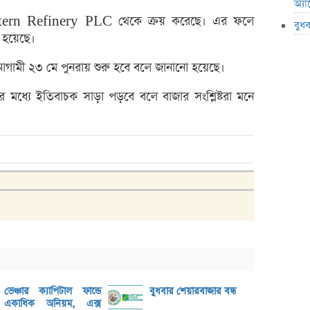
অ্য
লেনদে
 Eastern Refinery PLC থেকে ক্রয় করেছে। এর ফলে
বুধ
মেঘনা
্ন হয়েছে।
তামিম
ম আগামী ২৩ মে পুনরায় শুরু হবে বলে জানানো হয়েছে।
ইউসিব
বে-লি
মধ্যে ইতিবাচক সাড়া পড়বে বলে বাজার সংশ্লিষ্টরা মনে
অনুমো
কর্ণফু
‘আমি 
মুনাফা
এক্সি
লুজারে
গেইনা
ব্লক 
ভেঞ্চার ক্যাপিটাল ফান্ডে
বুধবার শেয়ারবাজার বন্ধ
একাধিক অনিয়ম, এক্স
পিএস