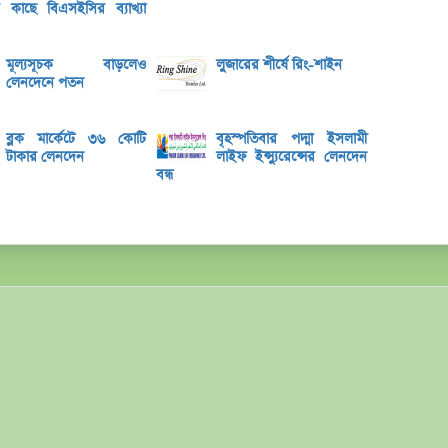
ের কাছে বিএসইসির ব্যাখ্যা
শেয়ার
লেনদেনে
মূল্যসূচক বাড়লেও
লুজারের শীর্ষে রিং-শাইন
লেনদেনে পতন
৫ কোম
বে-লি
ব্লক মার্কেটে ৩৬ কোটি
বৃহস্পতিবার পদ্মা ইসলামী
টাকার লেনদেন
লাইফ ইন্স্যুরেন্সের লেনদেন
সাউথ-ই
বন্ধ
আগামী
ইসলামি
তৌফিক
বেতনে 
বাংলা
খেলাপি
ব্যাংক
রহিমা 
রজনীক