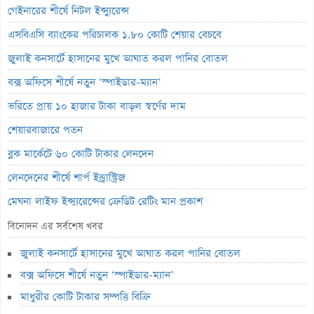
গেইনারের শীর্ষে নিটল ইন্স্যুরেন্স
এসবিএসি ব্যাংকের পরিচালক ১.৮০ কোটি শেয়ার বেচবে
জুলাই কনসার্টে হাসানের মুখে আঘাত করল পানির বোতল
বক্স অফিসে শীর্ষে নতুন ‘স্পাইডার-ম্যান’
ভরিতে প্রায় ১০ হাজার টাকা বাড়ল স্বর্ণের দাম
শেয়ারবাজারে পতন
ব্লক মার্কেটে ৬০ কোটি টাকার লেনদেন
লেনদেনের শীর্ষে শার্প ইন্ড্রাস্ট্রিজ
মেঘনা লাইফ ইন্স্যুরেন্সের ক্রেডিট রেটিং মান প্রকাশ
ব্যাংক হিসাব জব্দ ও এলসি সংকটে উৎপাদন বন্ধ: এস.আলম কোল্ড রোলড
বিনোদন এর সর্বশেষ খবর
পর্তুগালে প্রথমবারের মতো ওষুধ রপ্তানি শুরু করল রেনাটা
জুলাই কনসার্টে হাসানের মুখে আঘাত করল পানির বোতল
জিবিবি পাওয়ারের অস্বাভাবিক দর বৃদ্ধি
বক্স অফিসে শীর্ষে নতুন ‘স্পাইডার-ম্যান’
ন্যাশনাল ফিডের লোকসান বেড়েছে ১০ শতাংশ
মাধুরীর কোটি টাকার সম্পত্তি বিক্রি