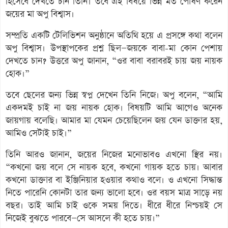
হিসেবে দেখতে চান তিনি। তবে এই বিষয়ে ভিন্ন মত পোষণ করেন
জয়ের মা অপু বিশ্বাস।
সম্প্রতি একটি টেলিভিশন অনুষ্ঠানে অতিথি হয়ে এ প্রসঙ্গে কথা বলেন
অপু বিশ্বাস। উপস্থাপকের প্রশ্ন ছিল—জয়কে বাবা-মা কোন পেশায়
দেখতে চান? উত্তরে অপু জানান, “ওর বাবা বরাবরই চায় জয় নায়ক
হোক।”
তবে ছেলের জন্য ভিন্ন স্বপ্ন দেখেন তিনি নিজে। অপু বলেন, “আমি
একদমই চাই না জয় নায়ক হোক। বিষয়টি আমি আগেও অনেক
জায়গায় বলেছি। আমার মা যেমন চেয়েছিলেন জয় যেন ডাক্তার হয়,
আমিও সেটাই চাই।”
তিনি আরও জানান, জয়ের নিজের মনোভাবও এখনো স্থির নয়।
“কখনো জয় বলে সে নায়ক হবে, কখনো গায়ক হতে চায়। আবার
কখনো ডাক্তার বা ইঞ্জিনিয়ার হওয়ার কথাও বলে। ও এখনো সিদ্ধান্ত
নিতে পারেনি কোনটা তার জন্য ভালো হবে। ওর বয়স মাত্র সাড়ে নয়
বছর। তাই আমি চাই ওকে সময় দিতে। ধীরে ধীরে নিশ্চয়ই সে
নিজেই বুঝতে পারবে—সে আসলে কী হতে চায়।”