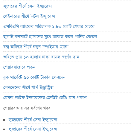
লুজারের শীর্ষে সেনা ইন্স্যুরেন্স
গেইনারের শীর্ষে নিটল ইন্স্যুরেন্স
এসবিএসি ব্যাংকের পরিচালক ১.৮০ কোটি শেয়ার বেচবে
জুলাই কনসার্টে হাসানের মুখে আঘাত করল পানির বোতল
বক্স অফিসে শীর্ষে নতুন ‘স্পাইডার-ম্যান’
ভরিতে প্রায় ১০ হাজার টাকা বাড়ল স্বর্ণের দাম
শেয়ারবাজারে পতন
ব্লক মার্কেটে ৬০ কোটি টাকার লেনদেন
লেনদেনের শীর্ষে শার্প ইন্ড্রাস্ট্রিজ
মেঘনা লাইফ ইন্স্যুরেন্সের ক্রেডিট রেটিং মান প্রকাশ
ব্যাংক হিসাব জব্দ ও এলসি সংকটে উৎপাদন বন্ধ: এস.আলম কোল্ড রোলড
শেয়ারবাজার এর সর্বশেষ খবর
পর্তুগালে প্রথমবারের মতো ওষুধ রপ্তানি শুরু করল রেনাটা
লুজারের শীর্ষে সেনা ইন্স্যুরেন্স
জিবিবি পাওয়ারের অস্বাভাবিক দর বৃদ্ধি
লুজারের শীর্ষে সেনা ইন্স্যুরেন্স