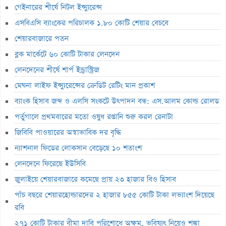
ন্যাশনাল ফিডের লোকসান বেড়েছে ১০ শতাংশ
গেইনারের শীর্ষে নিটল ইন্স্যুরেন্স
এসবিএসি ব্যাংকের পরিচালক ১.৮০ কোটি শেয়ার বেচবে
লেনদেনে ফিরেছে ইউসিবি
শেয়ারবাজারে পতন
জুলাইয়ে শেয়ারবাজারে কমেছে প্রায় ২৩ হাজার বিও হিসাব
ব্লক মার্কেটে ৬০ কোটি টাকার লেনদেন
মাধুরীর কোটি টাকার সম্পত্তি বিক্রি
লেনদেনের শীর্ষে শার্প ইন্ড্রাস্ট্রিজ
পাঁচ বছরে শেয়ারহোল্ডারদের ২ হাজার ৮৫৫ কোটি টাকা লভ্যাংশ দিয়েছে রবি
মেঘনা লাইফ ইন্স্যুরেন্সের ক্রেডিট রেটিং মান প্রকাশ
২৭১ কোটি টাকার বীমা দাবি পরিশোধে অক্ষম, ভবিষ্যৎ নিয়েও শঙ্কা
ব্যাংক হিসাব জব্দ ও এলসি সংকটে উৎপাদন বন্ধ: এস.আলম কোল্ড রোলড
নিরীক্ষকের
পর্তুগালে প্রথমবারের মতো ওষুধ রপ্তানি শুরু করল রেনাটা
পাঁচ বিষয়ে তদন্তে এনআরবিসি ব্যাংক সিকিউরিটিজ
জিবিবি পাওয়ারের অস্বাভাবিক দর বৃদ্ধি
লাইফ ফান্ড থেকে ২,৩৬৭ কোটি টাকা লোপাট, দেউলিয়ার দ্বারপ্রান্তে ফারইস্ট
ন্যাশনাল ফিডের লোকসান বেড়েছে ১০ শতাংশ
ইসলামী লাইফ
লেনদেনে ফিরেছে ইউসিবি
ভেঞ্চার ক্যাপিটাল ফান্ডে একাধিক অনিয়ম, এক্স অ্যাঞ্জেলের কাছে বিএসইসির
জুলাইয়ে শেয়ারবাজারে কমেছে প্রায় ২৩ হাজার বিও হিসাব
ব্যাখ্যা তলব
পাঁচ বছরে শেয়ারহোল্ডারদের ২ হাজার ৮৫৫ কোটি টাকা লভ্যাংশ দিয়েছে
বুধবার শেয়ারবাজার বন্ধ
রবি
১৪ কার্যদিবসে সোনারগাঁও টেক্সটাইলের শেয়ারদর ৩২% বৃদ্ধি
২৭১ কোটি টাকার বীমা দাবি পরিশোধে অক্ষম, ভবিষ্যৎ নিয়েও শঙ্কা