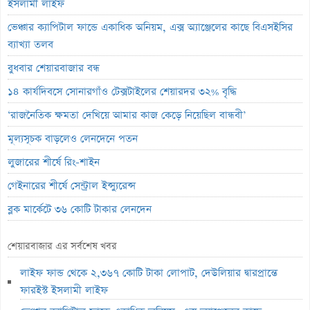
ইসলামী লাইফ
ভেঞ্চার ক্যাপিটাল ফান্ডে একাধিক অনিয়ম, এক্স অ্যাঞ্জেলের কাছে বিএসইসির
ব্যাখ্যা তলব
বুধবার শেয়ারবাজার বন্ধ
১৪ কার্যদিবসে সোনারগাঁও টেক্সটাইলের শেয়ারদর ৩২% বৃদ্ধি
‘রাজনৈতিক ক্ষমতা দেখিয়ে আমার কাজ কেড়ে নিয়েছিল বান্ধবী’
মূল্যসূচক বাড়লেও লেনদেনে পতন
লুজারের শীর্ষে রিং-শাইন
গেইনারের শীর্ষে সেন্ট্রাল ইন্স্যুরেন্স
ব্লক মার্কেটে ৩৬ কোটি টাকার লেনদেন
বৃহস্পতিবার পদ্মা ইসলামী লাইফ ইন্স্যুরেন্সের লেনদেন বন্ধ
শেয়ারবাজার এর সর্বশেষ খবর
বৃহস্পতিবার লেনদেনে ফিরবে ইউসিবি
লাইফ ফান্ড থেকে ২,৩৬৭ কোটি টাকা লোপাট, দেউলিয়ার দ্বারপ্রান্তে
লেনদেনের শীর্ষে একমি পেস্টিসাইডস
ফারইস্ট ইসলামী লাইফ
মেঘনা পেট্রোলিয়ামের চেয়ারম্যান হলেন ড. এম. তামিম