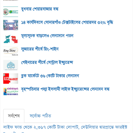
বুধবার শেয়ারবাজার বন্ধ
১৪ কার্যদিবসে সোনারগাঁও টেক্সটাইলের শেয়ারদর ৩২% বৃদ্ধি
মূল্যসূচক বাড়লেও লেনদেনে পতন
লুজারের শীর্ষে রিং-শাইন
গেইনারের শীর্ষে সেন্ট্রাল ইন্স্যুরেন্স
ব্লক মার্কেটে ৩৬ কোটি টাকার লেনদেন
বৃহস্পতিবার পদ্মা ইসলামী লাইফ ইন্স্যুরেন্সের লেনদেন বন্ধ
সর্বশেষ
সর্বোচ্চ পঠিত
লাইফ ফান্ড থেকে ২,৩৬৭ কোটি টাকা লোপাট, দেউলিয়ার দ্বারপ্রান্তে ফারইস্ট