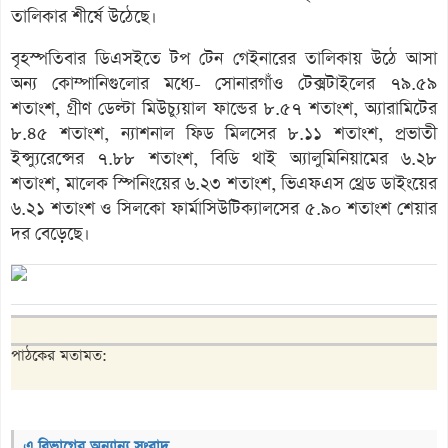
তালিকার শীর্ষে উঠেছে।
বৃহস্পতিবার ডিএসইতে টপ টেন গেইনারের তালিকায় উঠে আসা
অন্য কোম্পানিগুলোর মধ্যে- সোনারগাঁও টেক্সটাইলের ৭৯.৫৯
শতাংশ, গ্রীণ ডেল্টা মিউচ্যুয়াল ফান্ডের ৮.৫৭ শতাংশ, অ্যারামিটের
৮.৪৫ শতাংশ, ন্যাশনাল ফিড মিলসের ৮.১১ শতাংশ, প্রভাতী
ইন্স্যুরেন্সের ৭.৮৮ শতাংশ, বিডি থাই অ্যালুমিনিয়ামের ৬.২৮
শতাংশ, মালেক স্পিনিংয়ের ৬.২৩ শতাংশ, ভিএফএস থ্রেড ডাইংয়ের
৬.২১ শতাংশ ও সিলকো ফার্মাসিউটিক্যালসের ৫.৯০ শতাংশ শেয়ার
দর বেড়েছে।
পাঠকের মতামত:
এ বিভাগের অন্যান্য সংবাদ