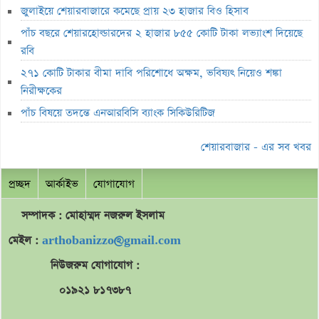
জুলাইয়ে শেয়ারবাজারে কমেছে প্রায় ২৩ হাজার বিও হিসাব
ব্যাখ্যা তলব
পাঁচ বছরে শেয়ারহোল্ডারদের ২ হাজার ৮৫৫ কোটি টাকা লভ্যাংশ দিয়েছে
বুধবার শেয়ারবাজার বন্ধ
রবি
১৪ কার্যদিবসে সোনারগাঁও টেক্সটাইলের শেয়ারদর ৩২% বৃদ্ধি
২৭১ কোটি টাকার বীমা দাবি পরিশোধে অক্ষম, ভবিষ্যৎ নিয়েও শঙ্কা
‘রাজনৈতিক ক্ষমতা দেখিয়ে আমার কাজ কেড়ে নিয়েছিল বান্ধবী’
নিরীক্ষকের
মূল্যসূচক বাড়লেও লেনদেনে পতন
পাঁচ বিষয়ে তদন্তে এনআরবিসি ব্যাংক সিকিউরিটিজ
লুজারের শীর্ষে রিং-শাইন
শেয়ারবাজার - এর সব খবর
গেইনারের শীর্ষে সেন্ট্রাল ইন্স্যুরেন্স
প্রচ্ছদ
আর্কাইভ
যোগাযোগ
ব্লক মার্কেটে ৩৬ কোটি টাকার লেনদেন
বৃহস্পতিবার পদ্মা ইসলামী লাইফ ইন্স্যুরেন্সের লেনদেন বন্ধ
সম্পাদক : মোহাম্মদ
নজরুল
ইসলাম
বৃহস্পতিবার লেনদেনে ফিরবে ইউসিবি
মেইল :
arthobanizzo@gmail.com
লেনদেনের শীর্ষে একমি পেস্টিসাইডস
নিউজরুম যোগাযোগ :
মেঘনা পেট্রোলিয়ামের চেয়ারম্যান হলেন ড. এম. তামিম
০১৯২১ ৮১৭৩৮৭
ইউসিবির লেনদেন বন্ধ