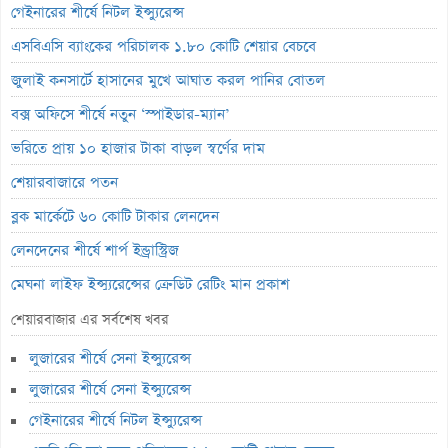
গেইনারের শীর্ষে নিটল ইন্স্যুরেন্স
এসবিএসি ব্যাংকের পরিচালক ১.৮০ কোটি শেয়ার বেচবে
জুলাই কনসার্টে হাসানের মুখে আঘাত করল পানির বোতল
বক্স অফিসে শীর্ষে নতুন ‘স্পাইডার-ম্যান’
ভরিতে প্রায় ১০ হাজার টাকা বাড়ল স্বর্ণের দাম
শেয়ারবাজারে পতন
ব্লক মার্কেটে ৬০ কোটি টাকার লেনদেন
লেনদেনের শীর্ষে শার্প ইন্ড্রাস্ট্রিজ
মেঘনা লাইফ ইন্স্যুরেন্সের ক্রেডিট রেটিং মান প্রকাশ
ব্যাংক হিসাব জব্দ ও এলসি সংকটে উৎপাদন বন্ধ: এস.আলম কোল্ড রোলড
শেয়ারবাজার এর সর্বশেষ খবর
পর্তুগালে প্রথমবারের মতো ওষুধ রপ্তানি শুরু করল রেনাটা
লুজারের শীর্ষে সেনা ইন্স্যুরেন্স
জিবিবি পাওয়ারের অস্বাভাবিক দর বৃদ্ধি
লুজারের শীর্ষে সেনা ইন্স্যুরেন্স
ন্যাশনাল ফিডের লোকসান বেড়েছে ১০ শতাংশ
গেইনারের শীর্ষে নিটল ইন্স্যুরেন্স