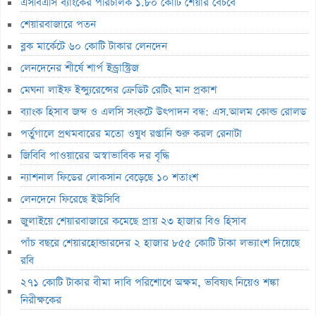
এসবিএসি ব্যাংকের পরিচালক ১.৮০ কোটি শেয়ার বেচবে
লেনদেনে ফিরেছে ইউসিবি
শেয়ারবাজারে পতন
জুলাইয়ে শেয়ারবাজারে কমেছে প্রায় ২৩ হাজার বিও হিসাব
ব্লক মার্কেটে ৬০ কোটি টাকার লেনদেন
মাধুরীর কোটি টাকার সম্পত্তি বিক্রি
লেনদেনের শীর্ষে শার্প ইন্ড্রাস্ট্রিজ
পাঁচ বছরে শেয়ারহোল্ডারদের ২ হাজার ৮৫৫ কোটি টাকা লভ্যাংশ দিয়েছে রবি
মেঘনা লাইফ ইন্স্যুরেন্সের ক্রেডিট রেটিং মান প্রকাশ
২৭১ কোটি টাকার বীমা দাবি পরিশোধে অক্ষম, ভবিষ্যৎ নিয়েও শঙ্কা
ব্যাংক হিসাব জব্দ ও এলসি সংকটে উৎপাদন বন্ধ: এস.আলম কোল্ড রোলড
নিরীক্ষকের
পর্তুগালে প্রথমবারের মতো ওষুধ রপ্তানি শুরু করল রেনাটা
পাঁচ বিষয়ে তদন্তে এনআরবিসি ব্যাংক সিকিউরিটিজ
জিবিবি পাওয়ারের অস্বাভাবিক দর বৃদ্ধি
লাইফ ফান্ড থেকে ২,৩৬৭ কোটি টাকা লোপাট, দেউলিয়ার দ্বারপ্রান্তে ফারইস্ট
ন্যাশনাল ফিডের লোকসান বেড়েছে ১০ শতাংশ
ইসলামী লাইফ
লেনদেনে ফিরেছে ইউসিবি
ভেঞ্চার ক্যাপিটাল ফান্ডে একাধিক অনিয়ম, এক্স অ্যাঞ্জেলের কাছে বিএসইসির
জুলাইয়ে শেয়ারবাজারে কমেছে প্রায় ২৩ হাজার বিও হিসাব
ব্যাখ্যা তলব
পাঁচ বছরে শেয়ারহোল্ডারদের ২ হাজার ৮৫৫ কোটি টাকা লভ্যাংশ দিয়েছে
বুধবার শেয়ারবাজার বন্ধ
রবি
১৪ কার্যদিবসে সোনারগাঁও টেক্সটাইলের শেয়ারদর ৩২% বৃদ্ধি
২৭১ কোটি টাকার বীমা দাবি পরিশোধে অক্ষম, ভবিষ্যৎ নিয়েও শঙ্কা
‘রাজনৈতিক ক্ষমতা দেখিয়ে আমার কাজ কেড়ে নিয়েছিল বান্ধবী’
নিরীক্ষকের