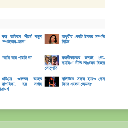
ঢাকা 
মার্কে
আল-আর
ঢাকা 
বক্স অফিসে শীর্ষে নতুন
মাধুরীর কোটি টাকার সম্পত্তি
‘স্পাইডার-ম্যান’
বিক্রি
লভ্যাং
গ্রীন 
‘আমি আর পারছি না’
রজনীকান্তের জন্যই ‘নো-
ক্যামিও’ নীতি ভাঙলেন বিজয়
রিল্যা
সেতুপতি
মেঘনা 
শুটিংয়ে গুরুতর আহত
বলিউডে সফল হয়েও কেন
টাকার
রাশমিকা, ছয় সপ্তাহ
ফিরে এলেন জেমস?
পরামর্শ