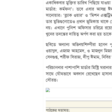
একাধিকবার মুক্তির তারিখ পিছিয়ে যাওয়
মার্ডার: কর্মফল’। তবে এবার আসন্ন ঈদ
সানোয়ার। ‘ব্ল্যাক ওয়ার’ ও ‘মিশন এক্সট
তার মুভিগুলোতেও প্রধান ভূমিকায় থাকে ক
নয়। এখানে পুলিশ অফিসার চরিত্রে রয়
খুনের তদন্তের দায়িত্ব অর্পণ করা হয় তাকে
ছবিতে অন্যান্য অভিনয়শিল্পীরা হলেন পূ
ওয়াদুদ, এজাজ আহমেদ, ও মাজনুন মিজান
সেনগুপ্ত, শরীফ সিরাজ, দীপু ঈমাম, নিব
পরিচালনার পাশাপাশি মার্ডার মিস্ট্রি ঘরান
সাথে যৌথভাবে অবদান রেখেছেন হাসানা
সৌরভ।
পাঠকের মতামত: