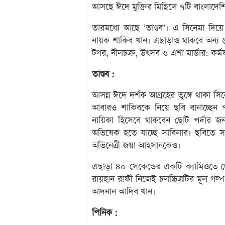
আসছে ঈদে মুক্তির মিছিলে ৭টি বাংলাদেশ
তারমধ্যে আছে ‘তাণ্ডব’। এ সিনেমা দ
নায়ক শাকিব খান। এছাড়াও থাকবে অন্য ৬
টগর, নীলচক্র, উৎসব ও এশা মার্ডার: কর্
তাণ্ডব :
আসন্ন ঈদে দর্শক আগ্রহের তুঙ্গে থাকা সি
আবারও শাকিবকে নিয়ে ছবি বানাচ্ছেন 
নায়িকা হিসেবে থাকবেন ছোট পর্দার জনপ
অভিষেক হতে যাচ্ছে সাবিলার। ছবিতে সা
অভিনেত্রী জয়া আহসানকেও।
এছাড়া ৪০ সেকেন্ডের একটি ক্যামিওতে দ
রায়হান রাফী নিজেই চলচ্চিত্রটির মূল গল্
আদনান আদিব খান।
পিনিক :