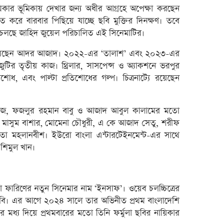
ভেঞ্চা
কার ভূমিকায় দেখার জন্য অধীর আগ্রহে অপেক্ষা করছেন
অ্যাঞ্
ঘায়িত করে বারবার পিছিয়ে যাচ্ছে ছবি মুক্তির দিনক্ষণ। তবে
থা চলছে জাহিদ জুয়েল পরিচালিত এই সিনেমাটির।
বুধবা
১৪ কা
ে রয়েছেন আদর আজাদ। ২০২২-এর ‘তালাশ’ এবং ২০২৩-এর
৩২% বৃ
টির তৃতীয় কাজ। থ্রিলার, সাসপেন্স ও অ্যাকশনে ভরপুর
তিশোধ, এবং পাল্টা প্রতিশোধের গল্প। চিত্রনাট্যে রয়েছেন
‘রাজন
নিয়েছি
মূল্য
 আলী রাজ, ফজলুর রহমান বাবু ও আজাদ আবুল কালামের মতো
 মাসুম বাশার, মোমেনা চৌধুরী, এ কে আজাদ সেতু, শরীফ
লুজারে
িতা মহলানবীশ। ইউরো বাংলা এন্টারটেইনমেন্ট-এর সাথে
গেইনারে
শিমুল খান।
ব্লক 
বৃহস্প
লেনদে
য়া ফারিণের নতুন সিনেমার নাম ‘ইনসাফ’। ওয়েব চলচ্চিত্রের
 ছবি। এর আগে ২০২৪ সালে তার অভিনীত প্রথম বাংলাদেশি
বৃহস্
র মধ্য দিয়ে প্রথমবারের মতো তিনি ফর্মুলা ছবির নায়িকার