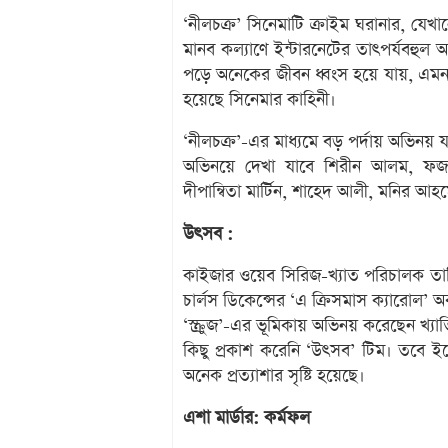
‘নীলচক্র’ সিনেমাটি ক্রাইম ঘরানার, যে
মানব কল্যাণে ইন্টারনেটের তাৎপর্যবহু
পড়ে অনেকের জীবন ধ্বংস হয়ে যায়, এমনকি
হয়েছে সিনেমার কাহিনী।
‘নীলচক্র’-এর মাধ্যমে বড় পর্দায় অভিনয় য
অভিনয়ে দেখা যাবে শিরীন আলম, ফজলুর র
দীপান্বিতা মার্টিন, শাহেদ আলী, মনির 
উৎসব :
কাইজার ওয়েব সিরিজ-খ্যাত পরিচালক তানি
চার্লস ডিকেন্সের ‘এ ক্রিসমাস ক্যারোল’ অ
‘স্ক্রুজ’-এর ভূমিকায় অভিনয় করেছেন খ্য
কিছু প্রকাশ করেনি ‘উৎসব’ টিম। তবে ইতো
অনেক প্রত্যাশার সৃষ্টি হয়েছে।
এশা মার্ডার: কর্মফল