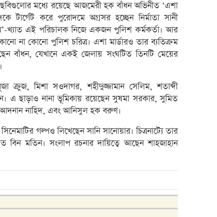
া ছবিগুলোর মধ্যে রয়েছে আজমেরী হক বাঁধন অভিনীত ‘এশা
সেতুপ
কে টার্গেট করে পুরোদমে অগ্রসর হচ্ছেন নির্মাতা সানী
নিন্দ
্রিম’-খ্যাত এই পরিচালক নিজে একজন পুলিশ কর্মকর্তা। আর
জুলাই
োনো না কোনো পুলিশ চরিত্র। এশা মার্ডারও তার ব্যতিক্রম
েছেন বাঁধন, যেখানে একই জেলায় সংঘটিত তিনটি মেয়ের
লুজার
।
চাকরি
জা ক্রুজ, মিশা সওদাগর, শহীদুজ্জামান সেলিম, শতাব্দী
গেইনা
। এ ছাড়াও নানা ভূমিকায় রয়েছেন সুষমা সরকার, সুমিত
পুনর্
ির আদনান নাহিদ, এবং আনিসুল হক বরুণ।
কর্মকর
ার সিনেমাটির গল্পও লিখেছেন সানি সানোয়ার। চিত্রনাট্যে তার
ব্লক 
ত বিন মতিন। সংলাপ রচনার দায়িত্বে আছেন শাহজাহান
লেনদেন
লুব-রে
সৌরবিদ
বিনিয়ো
লেনদে