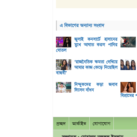
এ বিভাগের অন্যান্য সংবাদ
জুলাই কনসার্টে হাসানের
মুখে আঘাত করল পানির
বোতল
‘রাজনৈতিক ক্ষমতা দেখিয়ে
আমার কাজ কেড়ে নিয়েছিল
বান্ধবী’
নিন্দুকদের কড়া জবাব
দিলেন বাঁধন
বিশ্রামের 
প্রচ্ছদ
আর্কাইভ
যোগাযোগ