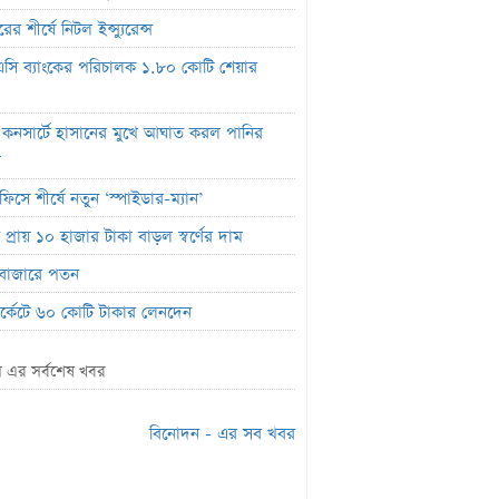
ের শীর্ষে নিটল ইন্স্যুরেন্স
সি ব্যাংকের পরিচালক ১.৮০ কোটি শেয়ার
 কনসার্টে হাসানের মুখে আঘাত করল পানির
ল
ফিসে শীর্ষে নতুন ‘স্পাইডার-ম্যান’
প্রায় ১০ হাজার টাকা বাড়ল স্বর্ণের দাম
বাজারে পতন
মার্কেটে ৬০ কোটি টাকার লেনদেন
র শীর্ষে শার্প ইন্ড্রাস্ট্রিজ
 এর সর্বশেষ খবর
লাইফ ইন্স্যুরেন্সের ক্রেডিট রেটিং মান প্রকাশ
ক হিসাব জব্দ ও এলসি সংকটে উৎপাদন বন্ধ:
বিনোদন - এর সব খবর
লম কোল্ড রোলড
ালে প্রথমবারের মতো ওষুধ রপ্তানি শুরু করল