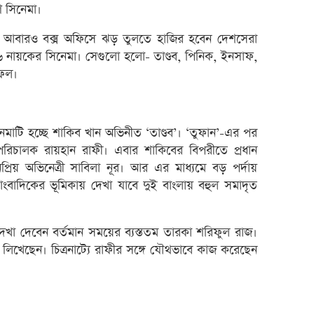
ি সিনেমা।
রেনাট
জিবিবি
িয়ে আবারও বক্স অফিসে ঝড় তুলতে হাজির হবেন দেশসেরা
 নায়কের সিনেমা। সেগুলো হলো- তাণ্ডব, পিনিক, ইনসাফ,
ন্যাশ
মফল।
লেনদে
জুলাই
হিসাব
নেমাটি হচ্ছে শাকিব খান অভিনীত ‘তাণ্ডব’। ‘তুফান’-এর পর
মাধুরী
পরিচালক রায়হান রাফী। এবার শাকিবের বিপরীতে প্রধান
্রিয় অভিনেত্রী সাবিলা নূর। আর এর মাধ্যমে বড় পর্দায়
পাঁচ 
ংবাদিকের ভূমিকায় দেখা যাবে দুই বাংলায় বহুল সমাদৃত
টাকা 
২৭১ ক
েখা দেবেন বর্তমান সময়ের ব্যস্ততম তারকা শরিফুল রাজ।
ভবিষ্য
প লিখেছেন। চিত্রনাট্যে রাফীর সঙ্গে যৌথভাবে কাজ করেছেন
পাঁচ 
লাইফ 
দেউলিয়