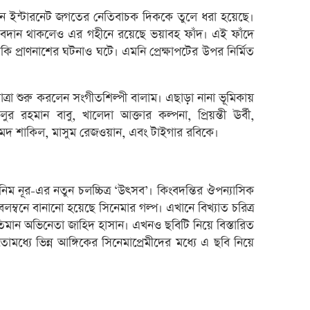
শেয়ার
খানে ইন্টারনেট জগতের নেতিবাচক দিককে তুলে ধরা হয়েছে।
ল অবদান থাকলেও এর গহীনে রয়েছে ভয়াবহ ফাঁদ। এই ফাঁদে
লেনদেনে
 প্রাণনাশের ঘটনাও ঘটে। এমনি প্রেক্ষাপটের উপর নির্মিত
৫ কোম
বে-লি
াত্রা শুরু করলেন সংগীতশিল্পী বালাম। এছাড়া নানা ভূমিকায়
সাউথ-ই
হমান বাবু, খালেদা আক্তার কল্পনা, প্রিয়ন্তী ঊর্বী,
আহমেদ শাকিল, মাসুম রেজওয়ান, এবং টাইগার রবিকে।
আগামী
ইসলামি
তৌফিক
ম নূর-এর নতুন চলচ্চিত্র ‘উৎসব’। কিংবদন্তির ঔপন্যাসিক
বেতনে 
বলম্বনে বানানো হয়েছে সিনেমার গল্প। এখানে বিখ্যাত চরিত্র
বাংলা
াতিমান অভিনেতা জাহিদ হাসান। এখনও ছবিটি নিয়ে বিস্তারিত
খেলাপি
মধ্যে ভিন্ন আঙ্গিকের সিনেমাপ্রেমীদের মধ্যে এ ছবি নিয়ে
ব্যাংক
রহিমা 
রজনীক