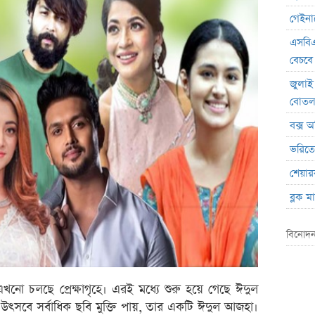
গেইনার
এসবিএ
বেচবে
জুলাই
বোত
বক্স অ
ভরিতে 
শেয়ার
ব্লক 
লেনদেনে
বিনোদন
মেঘনা 
ব্যাং
এস.আ
নো চলছে প্রেক্ষাগৃহে। এরই মধ্যে শুরু হয়ে গেছে ঈদুল
ি উৎসবে সর্বাধিক ছবি মুক্তি পায়, তার একটি ঈদুল আজহা।
পর্তুগ