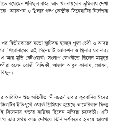
লেনদে
িপরীতে রয়েছেন শরিফুল রাজ। আর খলনায়কের ভূমিকায় দেখা
মেঘনা
 অ্যাকশন ও থ্রিলার গল্প কেন্দ্রীক সিনেমাটির নির্দেশনা
তামিম
ইউসিব
বে-লি
র পর দ্বিতীয়বারের মতো জুটিবদ্ধ হচ্ছেন পূজা চেরী ও আদর
অনুমো
 শিরোনামের এই সিনেমাটি অ্যাকশন ও থ্রিলার ঘরানার।
ছে এ আর মুভি নেটওয়ার্ক। সংলাপ লেখনীতে ছিলেন মামুনুর
কর্ণফু
িল্পীরা হলেন রোজী সিদ্দিকী, আজাদ আবুল কালাম, জোযন,
‘আমি 
শরিফুল।
মুনাফা
এক্সি
পর আরিফিন শুভ অভিনীত ‘নীলচক্র’ এবার কুরবানির ঈদের
লুজারে
চ্চিত্রটির ইতিপূর্বে ওয়ার্ল্ড প্রিমিয়ার হয়েছে আমেরিকান ফিল্ম
গেইনা
 সিনেমায় শুভ’র নায়িকা ছিলেন মন্দিরা চক্রবর্তী। এটি
ব্লক 
খা’য় তার প্রথম কাজ দেখিয়ে তিনি দর্শকদের হৃদয়ে জায়গা
পিএস