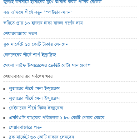
জুলাই কনসার্টে হাসানের মুখে আঘাত করল পানির বোতল
বক্স অফিসে শীর্ষে নতুন ‘স্পাইডার-ম্যান’
ভরিতে প্রায় ১০ হাজার টাকা বাড়ল স্বর্ণের দাম
শেয়ারবাজারে পতন
ব্লক মার্কেটে ৬০ কোটি টাকার লেনদেন
লেনদেনের শীর্ষে শার্প ইন্ড্রাস্ট্রিজ
মেঘনা লাইফ ইন্স্যুরেন্সের ক্রেডিট রেটিং মান প্রকাশ
ব্যাংক হিসাব জব্দ ও এলসি সংকটে উৎপাদন বন্ধ: এস.আলম কোল্ড রোলড
শেয়ারবাজার এর সর্বশেষ খবর
পর্তুগালে প্রথমবারের মতো ওষুধ রপ্তানি শুরু করল রেনাটা
লুজারের শীর্ষে সেনা ইন্স্যুরেন্স
জিবিবি পাওয়ারের অস্বাভাবিক দর বৃদ্ধি
লুজারের শীর্ষে সেনা ইন্স্যুরেন্স
ন্যাশনাল ফিডের লোকসান বেড়েছে ১০ শতাংশ
গেইনারের শীর্ষে নিটল ইন্স্যুরেন্স
এসবিএসি ব্যাংকের পরিচালক ১.৮০ কোটি শেয়ার বেচবে
লেনদেনে ফিরেছে ইউসিবি
শেয়ারবাজারে পতন
জুলাইয়ে শেয়ারবাজারে কমেছে প্রায় ২৩ হাজার বিও হিসাব
ব্লক মার্কেটে ৬০ কোটি টাকার লেনদেন
মাধুরীর কোটি টাকার সম্পত্তি বিক্রি