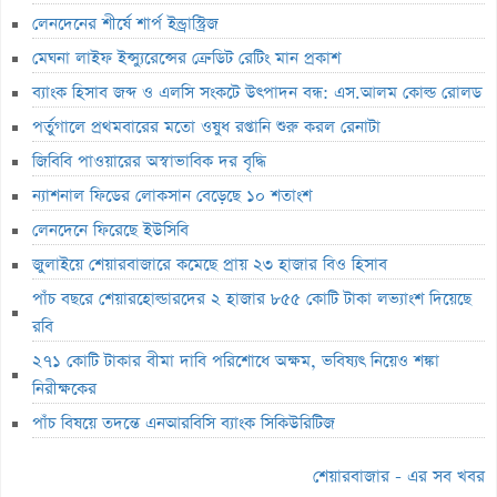
লেনদেনের শীর্ষে শার্প ইন্ড্রাস্ট্রিজ
পাঁচ বছরে শেয়ারহোল্ডারদের ২ হাজার ৮৫৫ কোটি টাকা লভ্যাংশ দিয়েছে রবি
মেঘনা লাইফ ইন্স্যুরেন্সের ক্রেডিট রেটিং মান প্রকাশ
২৭১ কোটি টাকার বীমা দাবি পরিশোধে অক্ষম, ভবিষ্যৎ নিয়েও শঙ্কা
ব্যাংক হিসাব জব্দ ও এলসি সংকটে উৎপাদন বন্ধ: এস.আলম কোল্ড রোলড
নিরীক্ষকের
পর্তুগালে প্রথমবারের মতো ওষুধ রপ্তানি শুরু করল রেনাটা
পাঁচ বিষয়ে তদন্তে এনআরবিসি ব্যাংক সিকিউরিটিজ
জিবিবি পাওয়ারের অস্বাভাবিক দর বৃদ্ধি
লাইফ ফান্ড থেকে ২,৩৬৭ কোটি টাকা লোপাট, দেউলিয়ার দ্বারপ্রান্তে ফারইস্ট
ন্যাশনাল ফিডের লোকসান বেড়েছে ১০ শতাংশ
ইসলামী লাইফ
লেনদেনে ফিরেছে ইউসিবি
ভেঞ্চার ক্যাপিটাল ফান্ডে একাধিক অনিয়ম, এক্স অ্যাঞ্জেলের কাছে বিএসইসির
জুলাইয়ে শেয়ারবাজারে কমেছে প্রায় ২৩ হাজার বিও হিসাব
ব্যাখ্যা তলব
পাঁচ বছরে শেয়ারহোল্ডারদের ২ হাজার ৮৫৫ কোটি টাকা লভ্যাংশ দিয়েছে
বুধবার শেয়ারবাজার বন্ধ
রবি
১৪ কার্যদিবসে সোনারগাঁও টেক্সটাইলের শেয়ারদর ৩২% বৃদ্ধি
২৭১ কোটি টাকার বীমা দাবি পরিশোধে অক্ষম, ভবিষ্যৎ নিয়েও শঙ্কা
‘রাজনৈতিক ক্ষমতা দেখিয়ে আমার কাজ কেড়ে নিয়েছিল বান্ধবী’
নিরীক্ষকের
মূল্যসূচক বাড়লেও লেনদেনে পতন
পাঁচ বিষয়ে তদন্তে এনআরবিসি ব্যাংক সিকিউরিটিজ
লুজারের শীর্ষে রিং-শাইন
শেয়ারবাজার - এর সব খবর