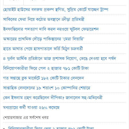
হোয়াইট হাউসের বলরুম প্রকল্প স্থগিত, সুপ্রিম কোর্টে যাচ্ছেন ট্রাম্প
সাকিবের ফেরা নিয়ে কঠোর অবস্থানে ক্রীড়া প্রতিমন্ত্রী
ইনফান্তিনোর পদত্যাগ দাবি করল নরওয়ে ফুটবল ফেডারেশন
অস্কারের প্রাথমিক দৌড়ে পাকিস্তানের ‘মেরা লিয়ারি’
হাতে আঘাত পেয়ে হাসপাতালে ভর্তি মিঠুন চক্রবর্তী
৪ দুর্বল আর্থিক প্রতিষ্ঠানে আজ প্রশাসক নিয়োগ, ভেঙে দেওয়া হবে পর্ষদ
বিনিয়োগকারীরা ফিরে পেল ২ হাজার ৭৮১ কোটি টাকা
গত সপ্তাহে ব্লক মার্কেটে ১৮২ কোটি টাকার লেনদেন
সাপ্তাহিক লেনদেনের ১৯ শতাংশ ১০ কোম্পানির শেয়ারে
কেন ইসলাম গ্রহণ করেছিলেন দীপিকা? জানালেন সহ-অভিনেত্রী
মধ্যপ্রাচ্যে কর্মী যাওয়া ২৬% কমেছে
স্বর্ণ খাতকে আনুষ্ঠানিক শিল্পে আনতে নতুন নীতিমালা
শেয়ারবাজার এর সর্বশেষ খবর
এসআইবিএল থেকেও প্রশাসক প্রত্যাহার
বিনিয়োগকারীরা ফিরে পেল ২ হাজার ৭৮১ কোটি টাকা