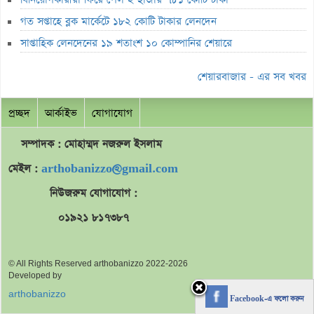
৮০০ কোটি টাকার বন্ড জালিয়াতি তদন্তে সিআইডি
গত সপ্তাহে ব্লক মার্কেটে ১৮২ কোটি টাকার লেনদেন
সাপ্তাহিক লুজারের শীর্ষে এস আলম কোল্ড রোল্ড স্টিল
সাপ্তাহিক লেনদেনের ১৯ শতাংশ ১০ কোম্পানির শেয়ারে
সাপ্তাহিক গেইনারের শীর্ষে ফারইস্ট ফাইন্যান্স
শেয়ারবাজার - এর সব খবর
ডিএসইতে বিদায়ী সপ্তাহে পিই রেশিও কমেছে
প্রচ্ছদ
আর্কাইভ
যোগাযোগ
লুজারের শীর্ষে সেনা ইন্স্যুরেন্স
লুজারের শীর্ষে সেনা ইন্স্যুরেন্স
সম্পাদক : মোহাম্মদ
নজরুল
ইসলাম
গেইনারের শীর্ষে নিটল ইন্স্যুরেন্স
মেইল :
arthobanizzo@gmail.com
এসবিএসি ব্যাংকের পরিচালক ১.৮০ কোটি শেয়ার বেচবে
নিউজরুম যোগাযোগ :
জুলাই কনসার্টে হাসানের মুখে আঘাত করল পানির বোতল
০১৯২১ ৮১৭৩৮৭
বক্স অফিসে শীর্ষে নতুন ‘স্পাইডার-ম্যান’
ভরিতে প্রায় ১০ হাজার টাকা বাড়ল স্বর্ণের দাম
© All Rights Reserved arthobanizzo 2022-2026
Developed by
শেয়ারবাজারে পতন
arthobanizzo
Facebook-এ ফলো করুন
ব্লক মার্কেটে ৬০ কোটি টাকার লেনদেন