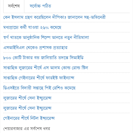
সর্বশেষ
সর্বোচ্চ পঠিত
কেন ইসলাম গ্রহণ করেছিলেন দীপিকা? জানালেন সহ-অভিনেত্রী
মধ্যপ্রাচ্যে কর্মী যাওয়া ২৬% কমেছে
স্বর্ণ খাতকে আনুষ্ঠানিক শিল্পে আনতে নতুন নীতিমালা
এসআইবিএল থেকেও প্রশাসক প্রত্যাহার
৮০০ কোটি টাকার বন্ড জালিয়াতি তদন্তে সিআইডি
সাপ্তাহিক লুজারের শীর্ষে এস আলম কোল্ড রোল্ড স্টিল
সাপ্তাহিক গেইনারের শীর্ষে ফারইস্ট ফাইন্যান্স
ডিএসইতে বিদায়ী সপ্তাহে পিই রেশিও কমেছে
লুজারের শীর্ষে সেনা ইন্স্যুরেন্স
লুজারের শীর্ষে সেনা ইন্স্যুরেন্স
গেইনারের শীর্ষে নিটল ইন্স্যুরেন্স
এসবিএসি ব্যাংকের পরিচালক ১.৮০ কোটি শেয়ার বেচবে
শেয়ারবাজার এর সর্বশেষ খবর