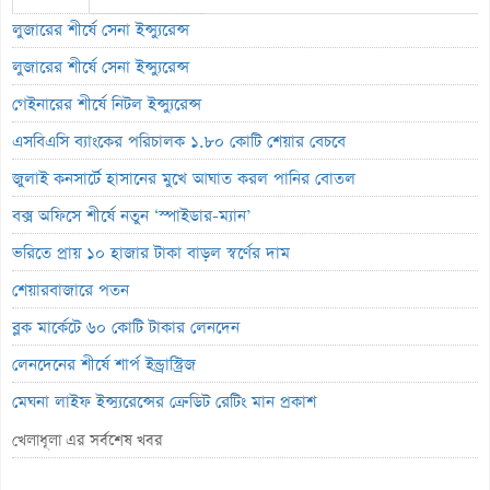
লুজারের শীর্ষে সেনা ইন্স্যুরেন্স
লুজারের শীর্ষে সেনা ইন্স্যুরেন্স
গেইনারের শীর্ষে নিটল ইন্স্যুরেন্স
এসবিএসি ব্যাংকের পরিচালক ১.৮০ কোটি শেয়ার বেচবে
জুলাই কনসার্টে হাসানের মুখে আঘাত করল পানির বোতল
বক্স অফিসে শীর্ষে নতুন ‘স্পাইডার-ম্যান’
ভরিতে প্রায় ১০ হাজার টাকা বাড়ল স্বর্ণের দাম
শেয়ারবাজারে পতন
ব্লক মার্কেটে ৬০ কোটি টাকার লেনদেন
লেনদেনের শীর্ষে শার্প ইন্ড্রাস্ট্রিজ
মেঘনা লাইফ ইন্স্যুরেন্সের ক্রেডিট রেটিং মান প্রকাশ
ব্যাংক হিসাব জব্দ ও এলসি সংকটে উৎপাদন বন্ধ: এস.আলম কোল্ড রোলড
খেলাধূলা এর সর্বশেষ খবর
পর্তুগালে প্রথমবারের মতো ওষুধ রপ্তানি শুরু করল রেনাটা