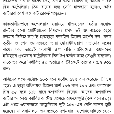
নিজেদের সর্বোচ্চ রানের সেই রেকর্ড আজ (রোববার) ভাঙার পথেই
ছিল অস্ট্রেলিয়া। তিন রানের জন্য সেটি হাতছাড়া হলেও, অজি
ব্যাটাররা বেশ কয়েকটি রেকর্ড গড়েছেন।
কাকতালীয়ভাবে অস্ট্রেলিয়ার ওয়ানডে ইতিহাসের দ্বিতীয় সর্বোচ্চ
রানটাও হলো প্রোটিয়াদের বিপক্ষে। প্রথম দুই ওয়ানডেতে হেরে
চলমান সিরিজ আগেই হাতছাড়া করেছিল মিচেল মার্শের দল। ফলে
তৃতীয় ও শেষ ওয়ানডেতে তারা হোয়াইটওয়াশ এড়ানোর লক্ষ্যে
নামে। আর তাতেই আগ্রাসী রূপ অজি ব্যাটারদের। ওয়ানডের
ইতিহাসে প্রথমবার অস্ট্রেলিয়ার তিন টপ অর্ডার আজ সেঞ্চুরি করলেন।
যাতে ভর করে নির্ধারিত ৫০ ওভারে ২ উইকেটে তাদের সংগ্রহ ৪৩১
রান।
অজিদের পক্ষে সর্বোচ্চ ১০৩ বলে সর্বোচ্চ ১৪২ রান করেছেন ট্রাভিস
হেড। এ ছাড়া অধিনায়ক মিচেল মার্শ ১০৬ বলে ১০০ এবং ক্যামেরন
গ্রিন ৫৫ বলে ১১৮ রানে অপরাজিত ছিলেন। আরেক অপরাজিত
ব্যাটার অ্যালেক্স ক্যারির ব্যাটেও এসেছে হাফসেঞ্চুরি (৩৭ বলে ৫০)।
এই প্রথম ওয়ানডেতে অস্ট্রেলিয়ার দুটি ১৫০–এর বেশি রানের জুটি
হয়েছে। যা সবমিলিয়ে ওয়ানডেতে দশমবার। ওপেনিং জুটিতে হেড-