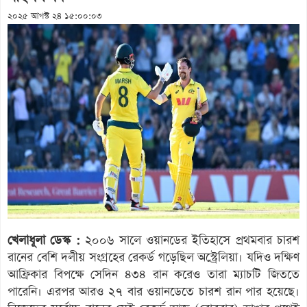
২০২৫ আগস্ট ২৪ ১৫:০০:০৩
খেলাধূলা ডেস্ক :
২০০৬ সালে ওয়ানডের ইতিহাসে প্রথমবার চারশ
রানের বেশি দলীয় সংগ্রহের রেকর্ড গড়েছিল অস্ট্রেলিয়া। যদিও দক্ষিণ
আফ্রিকার বিপক্ষে সেদিন ৪৩৪ রান করেও তারা ম্যাচটি জিততে
পারেনি। এরপর আরও ২৭ বার ওয়ানডেতে চারশ রান পার হয়েছে।