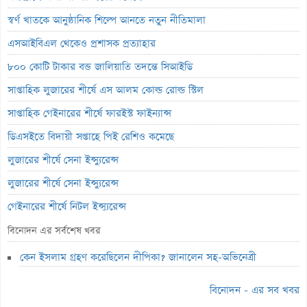
স্বর্ণ খাতকে আনুষ্ঠানিক শিল্পে আনতে নতুন নীতিমালা
এসআইবিএল থেকেও প্রশাসক প্রত্যাহার
৮০০ কোটি টাকার বন্ড জালিয়াতি তদন্তে সিআইডি
সাপ্তাহিক লুজারের শীর্ষে এস আলম কোল্ড রোল্ড স্টিল
সাপ্তাহিক গেইনারের শীর্ষে ফারইস্ট ফাইন্যান্স
ডিএসইতে বিদায়ী সপ্তাহে পিই রেশিও কমেছে
লুজারের শীর্ষে সেনা ইন্স্যুরেন্স
লুজারের শীর্ষে সেনা ইন্স্যুরেন্স
গেইনারের শীর্ষে নিটল ইন্স্যুরেন্স
এসবিএসি ব্যাংকের পরিচালক ১.৮০ কোটি শেয়ার বেচবে
বিনোদন এর সর্বশেষ খবর
জুলাই কনসার্টে হাসানের মুখে আঘাত করল পানির বোতল
কেন ইসলাম গ্রহণ করেছিলেন দীপিকা? জানালেন সহ-অভিনেত্রী
বক্স অফিসে শীর্ষে নতুন ‘স্পাইডার-ম্যান’
বিনোদন - এর সব খবর
ভরিতে প্রায় ১০ হাজার টাকা বাড়ল স্বর্ণের দাম