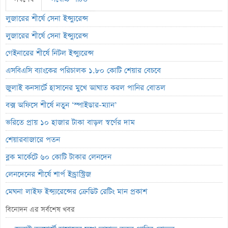
লুজারের শীর্ষে সেনা ইন্স্যুরেন্স
লুজারের শীর্ষে সেনা ইন্স্যুরেন্স
গেইনারের শীর্ষে নিটল ইন্স্যুরেন্স
এসবিএসি ব্যাংকের পরিচালক ১.৮০ কোটি শেয়ার বেচবে
জুলাই কনসার্টে হাসানের মুখে আঘাত করল পানির বোতল
বক্স অফিসে শীর্ষে নতুন ‘স্পাইডার-ম্যান’
ভরিতে প্রায় ১০ হাজার টাকা বাড়ল স্বর্ণের দাম
শেয়ারবাজারে পতন
ব্লক মার্কেটে ৬০ কোটি টাকার লেনদেন
লেনদেনের শীর্ষে শার্প ইন্ড্রাস্ট্রিজ
মেঘনা লাইফ ইন্স্যুরেন্সের ক্রেডিট রেটিং মান প্রকাশ
ব্যাংক হিসাব জব্দ ও এলসি সংকটে উৎপাদন বন্ধ: এস.আলম কোল্ড রোলড
বিনোদন এর সর্বশেষ খবর
পর্তুগালে প্রথমবারের মতো ওষুধ রপ্তানি শুরু করল রেনাটা