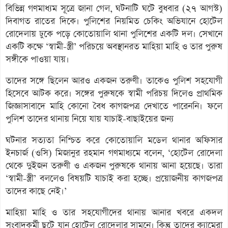
বিভিন্ন গণমাধ্যম সূত্রে জানা গেল, ঘটনাটি ঘটে বুধবার (২৭ আগস্ট)
দিবাগত রাতের দিকে। পুলিশের নিয়মিত চেকিং অভিযানে হোটেল
রোদেলায় ঢুকে পড়ে কোতোয়ালি থানা পুলিশের একটি দল। সেখানে
একটি কক্ষে ‘স্বামী-স্ত্রী’ পরিচয়ে অবস্থানরত মাহিয়া মাহি ও তার পুরুষ
সঙ্গীকে পাওয়া যায়।
তাদের সঙ্গে ছিলেন আরও একজন তরুণী। তাকেও পুলিশ সহযোগী
হিসেবে আটক করে। সঙ্গের পুরুষকে স্বামী পরিচয় দিলেও প্রাথমিক
জিজ্ঞাসাবাদে মাহি কোনো বৈধ কাগজপত্র দেখাতে পারেননি। ফলে
পুলিশ তাদের থানায় নিয়ে যায় যাচাই-বাছাইয়ের জন্য
ঘটনার সত্যতা নিশ্চিত করে কোতোয়ালি মডেল থানার অফিসার
ইনচার্জ (ওসি) মিজানুর রহমান গণমাধ্যমে বলেন, ‘হোটেল রোদেলা
থেকে দুইজন তরুণী ও একজন পুরুষকে থানায় আনা হয়েছে। তারা
‘স্বামী-স্ত্রী’ বললেও বিষয়টি যাচাই করা হচ্ছে। প্রয়োজনীয় কাগজপত্র
তাদের কাছে নেই।’
মাহিয়া মাহি ও তার সহযোগীদের থানায় আনার খবরে একদল
সংবাদকর্মী ছুটে যান হোটেল রোদেলার সামনে। কিন্তু তাদের ক্যামেরা