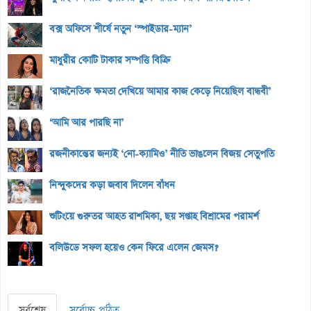
বক্স অফিসে শীর্ষে নতুন ‘স্পাইডার-ম্যান’
মাধুরীর কোটি টাকার সম্পত্তি বিক্রি
‘রাজনৈতিক ক্ষমতা দেখিয়ে আমার কাজ কেড়ে নিয়েছিল বান্ধবী’
‘আমি আর পারছি না’
রজনীকান্তের জন্যই ‘নো-ক্যামিও’ নীতি ভাঙলেন বিজয় সেতুপতি
নিন্দুকদের কড়া জবাব দিলেন বাঁধন
শুটিংয়ে গুরুতর আহত রাশমিকা, ছয় সপ্তাহ বিশ্রামের পরামর্শ
বলিউডে সফল হয়েও কেন ফিরে এলেন জেমস?
সর্বশেষ
সর্বোচ্চ পঠিত