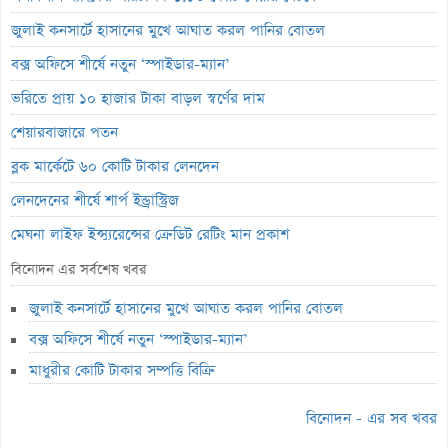
জুলাই কনসার্টে হাসানের মুখে আঘাত করল পানির বোতল
বক্স অফিসে শীর্ষে নতুন ‘স্পাইডার-ম্যান’
ভরিতে প্রায় ১০ হাজার টাকা বাড়ল স্বর্ণের দাম
শেয়ারবাজারে পতন
ব্লক মার্কেটে ৬০ কোটি টাকার লেনদেন
লেনদেনের শীর্ষে শার্প ইন্ড্রাস্ট্রিজ
মেঘনা লাইফ ইন্স্যুরেন্সের ক্রেডিট রেটিং মান প্রকাশ
ব্যাংক হিসাব জব্দ ও এলসি সংকটে উৎপাদন বন্ধ: এস.আলম কোল্ড রোলড
বিনোদন এর সর্বশেষ খবর
পর্তুগালে প্রথমবারের মতো ওষুধ রপ্তানি শুরু করল রেনাটা
জুলাই কনসার্টে হাসানের মুখে আঘাত করল পানির বোতল
জিবিবি পাওয়ারের অস্বাভাবিক দর বৃদ্ধি
বক্স অফিসে শীর্ষে নতুন ‘স্পাইডার-ম্যান’
ন্যাশনাল ফিডের লোকসান বেড়েছে ১০ শতাংশ
মাধুরীর কোটি টাকার সম্পত্তি বিক্রি
লেনদেনে ফিরেছে ইউসিবি
বিনোদন - এর সব খবর
জুলাইয়ে শেয়ারবাজারে কমেছে প্রায় ২৩ হাজার বিও হিসাব